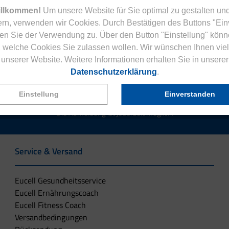
illkommen!
Um unsere Website für Sie optimal zu gestalten und
rn, verwenden wir Cookies. Durch Bestätigen des Buttons "Ei
en Sie der Verwendung zu. Über den Button "Einstellung" könn
Jetzt zum Newsletter anmelden.
 welche Cookies Sie zulassen wollen. Wir wünschen Ihnen viel
unserer Website. Weitere Informationen erhalten Sie in unserer
Datenschutzerklärung
.
Einstellung
Einverstanden
tenlose Eucell Gesundheitsmagazin und verpassen Sie keine Neuigkeit
Die Abmeldung ist jederzeit möglich.
Service & Versand
Eucell Gesundheitsservice
Eucell Ernährungscoach
Eucell Fitness Coach
Versandbedingungen