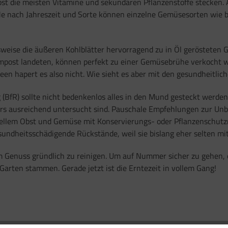
obst die meisten Vitamine und sekundären Pflanzenstoffe stecken. 
 Je nach Jahreszeit und Sorte können einzelne Gemüsesorten wie be
sweise die äußeren Kohlblätter hervorragend zu in Öl gerösteten
mpost landeten, können perfekt zu einer Gemüsebrühe verkocht wer
en hapert es also nicht. Wie sieht es aber mit den gesundheitli
(BfR) sollte nicht bedenkenlos alles in den Mund gesteckt werden
hrs ausreichend untersucht sind. Pauschale Empfehlungen zur Unbe
onellem Obst und Gemüse mit Konservierungs- oder Pflanzenschutzm
sundheitsschädigende Rückstände, weil sie bislang eher selten mi
 Genuss gründlich zu reinigen. Um auf Nummer sicher zu gehen, e
rten stammen. Gerade jetzt ist die Erntezeit in vollem Gang!