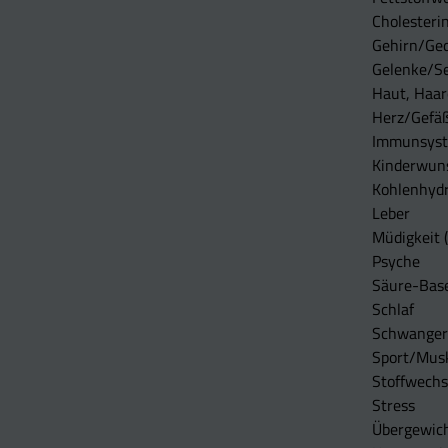
Cholesterin
Gehirn/Ge
Gelenke/S
Haut, Haar
Herz/Gefä
Immunsys
Kinderwun
Kohlenhydr
Leber
Müdigkeit (
Psyche
Säure-Bas
Schlaf
Schwangers
Sport/Mus
Stoffwechs
Stress
Übergewic