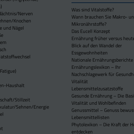
)
Was sind Vitalstoffe?
dächtnis/Nerven
Wann brauchen Sie Makro- u
ehnen/Knochen
Mikronährstoffe?
e und Nägel
Das Eucell Konzept
ße
Ernährung früher versus heut
tem
Blick auf den Wandel der
sch
Essgewohnheiten
atstoffwechsel
Nationale Ernährungsberichte
Ernährungslexikon – Ihr
Fatigue)
Nachschlagewerk für Gesundh
Vitalität
en-Haushalt
Lebensmittelzusatzstoffe
Gesunde Ernährung – Die Basi
chaft/Stillzeit
Vitalität und Wohlbefinden
kulatur/Sehnen/Energie
Genussmittel – Genuss bewuss
el
Lebensmittellisten
Phytolexikon – Die Kraft der H
ht
entdecken