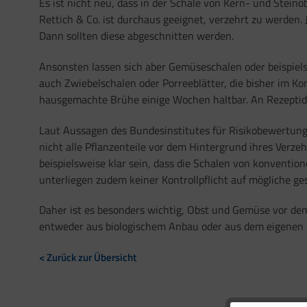
Es ist nicht neu, dass in der Schale von Kern- und Stein
Rettich & Co. ist durchaus geeignet, verzehrt zu werden.
Dann sollten diese abgeschnitten werden.
Ansonsten lassen sich aber Gemüseschalen oder beispiel
auch Zwiebelschalen oder Porreeblätter, die bisher im Ko
hausgemachte Brühe einige Wochen haltbar. An Rezeptide
Laut Aussagen des Bundesinstitutes für Risikobewertung 
nicht alle Pflanzenteile vor dem Hintergrund ihres Verze
beispielsweise klar sein, dass die Schalen von konventi
unterliegen zudem keiner Kontrollpflicht auf mögliche ge
Daher ist es besonders wichtig, Obst und Gemüse vor dem
entweder aus biologischem Anbau oder aus dem eigenen Ga
< Zurück zur Übersicht