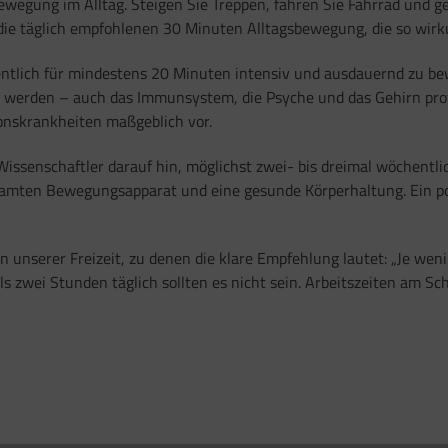
wegung im Alltag. Steigen Sie Treppen, fahren Sie Fahrrad und ge
die täglich empfohlenen 30 Minuten Alltagsbewegung, die so wirku
entlich für mindestens 20 Minuten intensiv und ausdauernd zu bew
werden – auch das Immunsystem, die Psyche und das Gehirn prof
onskrankheiten maßgeblich vor.
ssenschaftler darauf hin, möglichst zwei- bis dreimal wöchentli
samten Bewegungsapparat und eine gesunde Körperhaltung. Ein p
 in unserer Freizeit, zu denen die klare Empfehlung lautet: „Je we
zwei Stunden täglich sollten es nicht sein. Arbeitszeiten am Sch