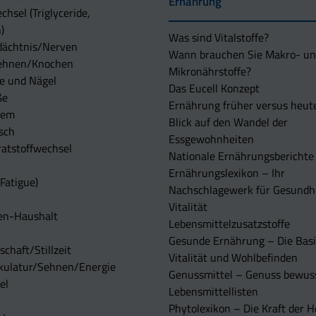
Ernährung
chsel (Triglyceride,
)
Was sind Vitalstoffe?
dächtnis/Nerven
Wann brauchen Sie Makro- u
ehnen/Knochen
Mikronährstoffe?
e und Nägel
Das Eucell Konzept
ße
Ernährung früher versus heut
tem
Blick auf den Wandel der
sch
Essgewohnheiten
atstoffwechsel
Nationale Ernährungsberichte
Ernährungslexikon – Ihr
Fatigue)
Nachschlagewerk für Gesundh
Vitalität
en-Haushalt
Lebensmittelzusatzstoffe
Gesunde Ernährung – Die Basi
chaft/Stillzeit
Vitalität und Wohlbefinden
kulatur/Sehnen/Energie
Genussmittel – Genuss bewuss
el
Lebensmittellisten
Phytolexikon – Die Kraft der H