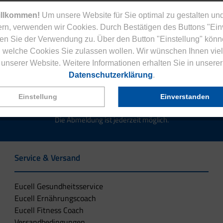
illkommen!
Um unsere Website für Sie optimal zu gestalten und
rn, verwenden wir Cookies. Durch Bestätigen des Buttons "Ei
en Sie der Verwendung zu. Über den Button "Einstellung" könn
Jetzt zum Newsletter anmelden.
 welche Cookies Sie zulassen wollen. Wir wünschen Ihnen viel
unserer Website. Weitere Informationen erhalten Sie in unserer
Datenschutzerklärung
.
Einstellung
Einverstanden
tenlose Eucell Gesundheitsmagazin und verpassen Sie keine Neuigkeit
Die Abmeldung ist jederzeit möglich.
Service & Versand
Eucell Gesundheitsservice
Eucell Ernährungscoach
Eucell Fitness Coach
Versandbedingungen