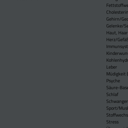
Fettstoffwe
Cholesterin
Gehirn/Ge
Gelenke/S
Haut, Haar
Herz/Gefä
Immunsys
Kinderwun
Kohlenhydr
Leber
Müdigkeit (
Psyche
Säure-Bas
Schlaf
Schwangers
Sport/Mus
Stoffwechs
Stress