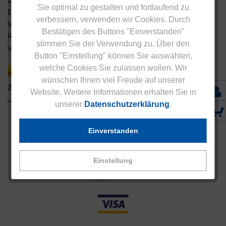
Sie optimal zu gestalten und fortlaufend zu
Eucell Fitness Coach
verbessern, verwenden wir Cookies. Durch
Versandbedingungen
Bestätigen des Buttons "Einverstanden"
Rücksendung
stimmen Sie der Verwendung zu. Über den
Versandpartner innerhalb Deutschlands
Button "Einstellung" können Sie auswählen,
welche Cookies Sie zulassen wollen. Wir
wünschen Ihnen viel Freude auf unserer
Zahlungsarten
Website. Weitere Informationen erhalten Sie in
unserer
Datenschutzerklärung
.
Einverstanden
Einstellung