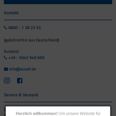
Kontakt
0800 - 1 38 23 55
(gebührenfrei aus Deutschland)
Ausland:
+49 - 5042 940 660
info@eucell.de
Service & Versand
Eucell Gesundheitsservice
Herzlich willkommen!
Um unsere Website für
Eucell Ernährungscoach