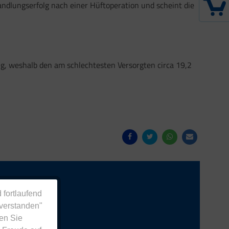
ndlungserfolg nach einer Hüftoperation und scheint die
g, weshalb den am schlechtesten Versorgten circa 19,2
 fortlaufend
nverstanden"
Anmelden
en Sie