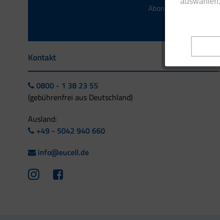
auswählen,
Abonnieren Sie das kos
Kontakt
0800 - 1 38 23 55
(gebührenfrei aus Deutschland)
Ausland:
+49 - 5042 940 660
info@eucell.de