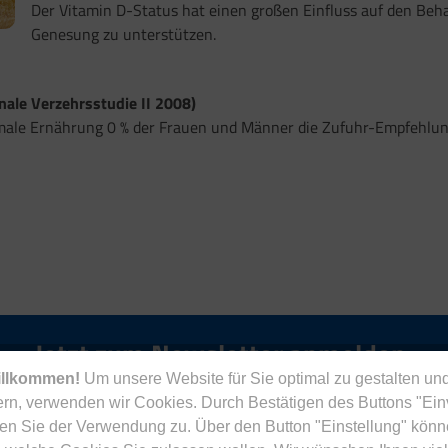
Der Vitamin D-Status hat einen großen Einfluss auf den Beha
Genesung zu unterstützen.
ale Verzehrsstudie II 2008)
ormale Ernährung 0 % der Frauen und Männer die Zufuhr-Empfehlun
Jetzt zum Newsletter anmelden.
illkommen!
Um unsere Website für Sie optimal zu gestalten und
rn, verwenden wir Cookies. Durch Bestätigen des Buttons "Ei
en Sie der Verwendung zu. Über den Button "Einstellung" könn