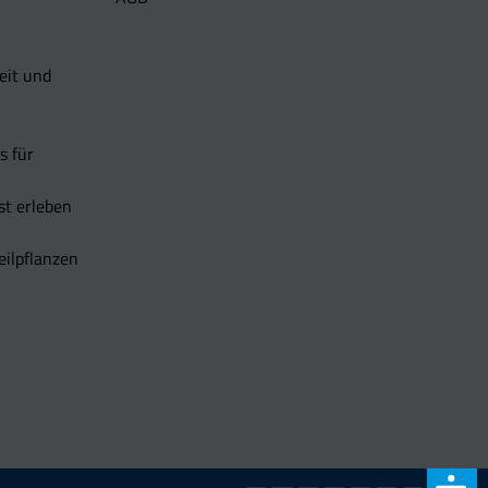
eit und
s für
t erleben
eilpflanzen