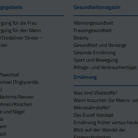
gsgebiete
Gesundheitsmagazin
rgung für die Frau
Männergesundheit
rgung für den Mann
Frauengesundheit
/Oxidativer Stress –
Beauty
tien
Gesundheit und Vorsorge
Gesunde Ernährung
Sport und Bewegung
Alltags- und Verbrauchertipps
ffwechsel
Ernährung
chsel (Triglyceride,
)
Was sind Vitalstoffe?
dächtnis/Nerven
Wann brauchen Sie Makro- u
ehnen/Knochen
Mikronährstoffe?
e und Nägel
Das Eucell Konzept
ße
Ernährung früher versus heut
tem
Blick auf den Wandel der
sch
Essgewohnheiten