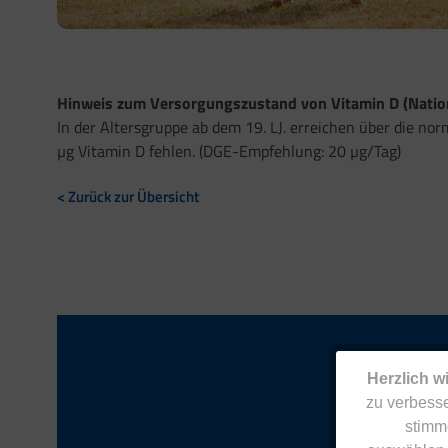
Hinweis zum Versorgungszustand von Vitamin D (Nation
In der Altersgruppe ab dem 19. LJ. erreichen über die n
µg Vitamin D fehlen. (DGE-Empfehlung: 20 µg/Tag)
< Zurück zur Übersicht
Herzlich w
zu verbesse
stimm