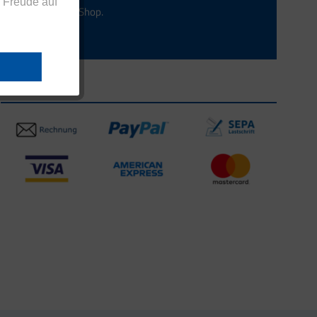
 Freude auf
en aus dem Eucell Shop.
Zahlungsarten