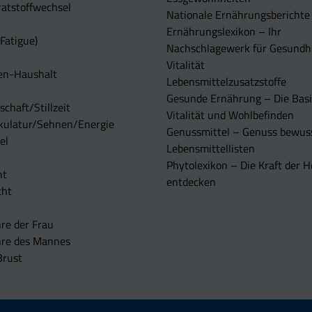
atstoffwechsel
Nationale Ernährungsberichte
Ernährungslexikon – Ihr
Fatigue)
Nachschlagewerk für Gesundh
Vitalität
en-Haushalt
Lebensmittelzusatzstoffe
Gesunde Ernährung – Die Basi
chaft/Stillzeit
Vitalität und Wohlbefinden
kulatur/Sehnen/Energie
Genussmittel – Genuss bewuss
el
Lebensmittellisten
Phytolexikon – Die Kraft der H
ht
entdecken
cht
re der Frau
hre des Mannes
Brust