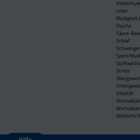
Kohlenhydr
Leber
Müdigkeit (
Psyche
Säure-Bas
Schlaf
Schwangers
Sport/Mus
Stoffwechs
Stress
Übergewic
Untergewi
Vitalität
Wechseljah
Wechselja
Weibliche 
Hilfe