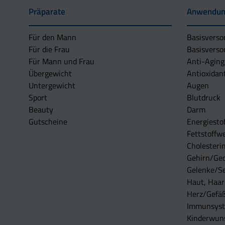
Präparate
Anwendun
Für den Mann
Basisverso
Für die Frau
Basisverso
Für Mann und Frau
Anti-Aging
Übergewicht
Antioxidan
Untergewicht
Augen
Sport
Blutdruck
Beauty
Darm
Gutscheine
Energiesto
Fettstoffwe
Cholesterin
Gehirn/Ge
Gelenke/S
Haut, Haar
Herz/Gefä
Immunsys
Kinderwun