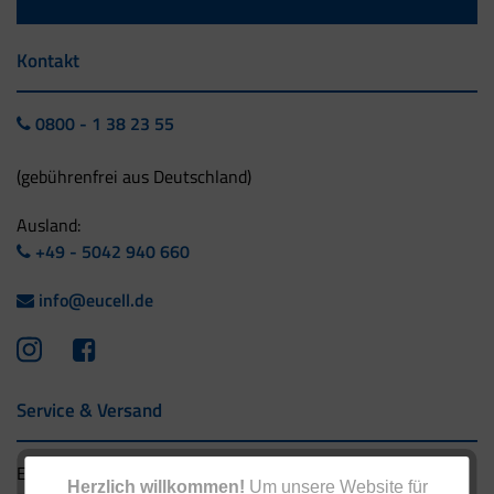
Kontakt
0800 - 1 38 23 55
(gebührenfrei aus Deutschland)
Ausland:
+49 - 5042 940 660
info@eucell.de
Service & Versand
Eucell Gesundheitsservice
Herzlich willkommen!
Um unsere Website für