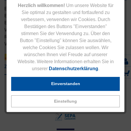
Herzlich willkommen!
Um unsere Website für
Eucell Gesundheitsservice
Sie optimal zu gestalten und fortlaufend zu
Eucell Ernährungscoach
verbessern, verwenden wir Cookies. Durch
Eucell Fitness Coach
Bestätigen des Buttons "Einverstanden"
Versandbedingungen
stimmen Sie der Verwendung zu. Über den
Rücksendung
Button "Einstellung" können Sie auswählen,
Versandpartner innerhalb Deutschlands
welche Cookies Sie zulassen wollen. Wir
wünschen Ihnen viel Freude auf unserer
Website. Weitere Informationen erhalten Sie in
Zahlungsarten
unserer
Datenschutzerklärung
.
Einverstanden
Einstellung