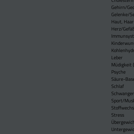
Cholesterin
Gehirn/Ge
Gelenke/S
Haut, Haar
Herz/Gefä
Immunsys
Kinderwun
Kohlenhydr
Leber
Müdigkeit (
Psyche
Säure-Bas
Schlaf
Schwangers
Sport/Mus
Stoffwechs
Stress
Übergewic
Untergewi