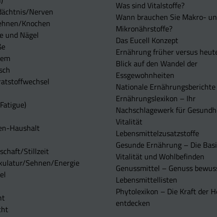
)
Was sind Vitalstoffe?
dächtnis/Nerven
Wann brauchen Sie Makro- u
ehnen/Knochen
Mikronährstoffe?
e und Nägel
Das Eucell Konzept
ße
Ernährung früher versus heut
tem
Blick auf den Wandel der
sch
Essgewohnheiten
atstoffwechsel
Nationale Ernährungsberichte
Ernährungslexikon – Ihr
Fatigue)
Nachschlagewerk für Gesundh
Vitalität
en-Haushalt
Lebensmittelzusatzstoffe
Gesunde Ernährung – Die Basi
chaft/Stillzeit
Vitalität und Wohlbefinden
kulatur/Sehnen/Energie
Genussmittel – Genuss bewuss
el
Lebensmittellisten
Phytolexikon – Die Kraft der H
ht
entdecken
cht