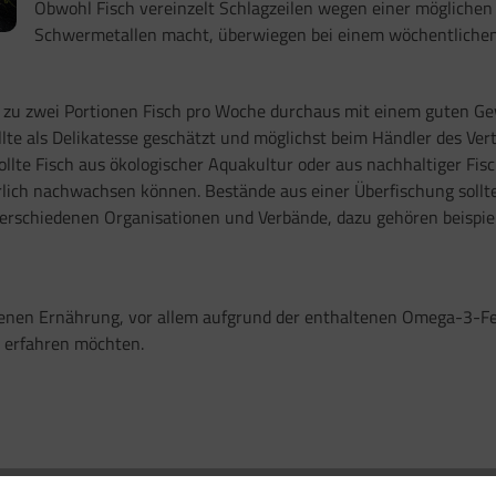
Obwohl Fisch vereinzelt Schlagzeilen wegen einer möglichen
Schwermetallen macht, überwiegen bei einem wöchentlichen V
 zu zwei Portionen Fisch pro Woche durchaus mit einem guten Ge
lte als Delikatesse geschätzt und möglichst beim Händler des Ver
lte Fisch aus ökologischer Aquakultur oder aus nachhaltiger Fisc
ürlich nachwachsen können. Bestände aus einer Überfischung soll
schiedenen Organisationen und Verbände, dazu gehören beispiels
wogenen Ernährung, vor allem aufgrund der enthaltenen Omega-3-F
erfahren möchten.