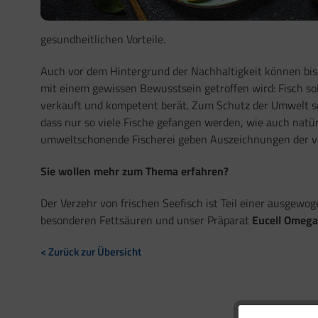
gesundheitlichen Vorteile.
Auch vor dem Hintergrund der Nachhaltigkeit können bis
mit einem gewissen Bewusstsein getroffen wird: Fisch sol
verkauft und kompetent berät. Zum Schutz der Umwelt sol
dass nur so viele Fische gefangen werden, wie auch nat
umweltschonende Fischerei geben Auszeichnungen der ver
Sie wollen mehr zum Thema erfahren?
Der Verzehr von frischen Seefisch ist Teil einer ausge
besonderen Fettsäuren und unser Präparat
Eucell Omega
< Zurück zur Übersicht