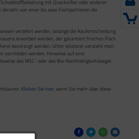
 Schadstoffbelastung mit Quecksilber oder anderen
erzehr von einer bis zwei Fischportionen die
wissen verzehrt werden, solange die Kaufentscheidung
trauens erworben werden, der garantiert frischen Fisch
herei bevorzugt werden. Unter letzterer versteht man,
ten vermieden werden. Hinweise auf eine
weise das MSC- oder das Bio-Nachhaltigkeitssiegel.
ettsäuren.
Klicken Sie hier
, wenn Sie mehr über diese