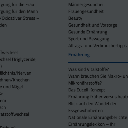
rgung für die Frau
Männergesundheit
rgung für den Mann
Frauengesundheit
/Oxidativer Stress –
Beauty
tien
Gesundheit und Vorsorge
Gesunde Ernährung
Sport und Bewegung
Alltags- und Verbrauchertipps
ffwechsel
Ernährung
chsel (Triglyceride,
)
Was sind Vitalstoffe?
dächtnis/Nerven
Wann brauchen Sie Makro- u
ehnen/Knochen
Mikronährstoffe?
e und Nägel
Das Eucell Konzept
ße
Ernährung früher versus heut
tem
Blick auf den Wandel der
sch
Essgewohnheiten
atstoffwechsel
Nationale Ernährungsberichte
Ernährungslexikon – Ihr
Fatigue)