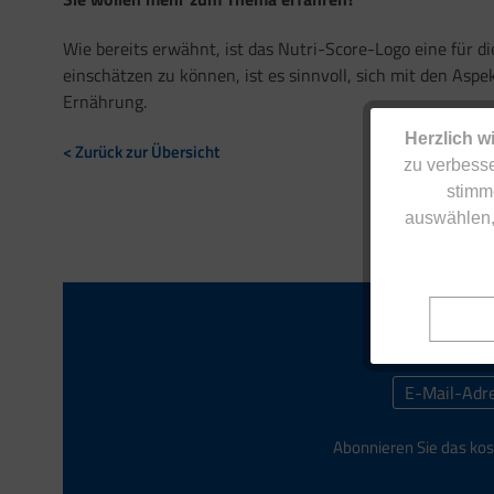
Wie bereits erwähnt, ist das Nutri-Score-Logo eine für 
einschätzen zu können, ist es sinnvoll, sich mit den As
Ernährung.
Herzlich w
< Zurück zur Übersicht
zu verbesse
stimm
auswählen,
Abonnieren Sie das kos