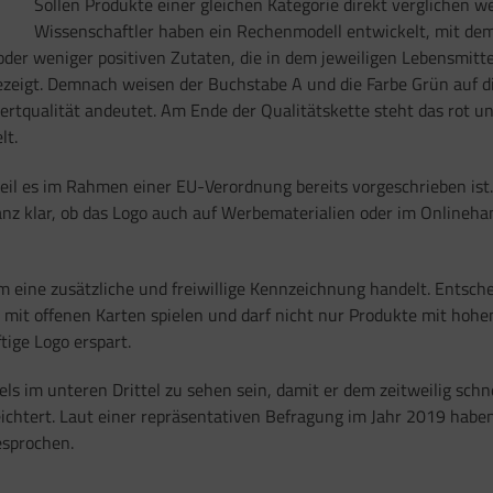
Sollen Produkte einer gleichen Kategorie direkt verglichen we
Wissenschaftler haben ein Rechenmodell entwickelt, mit dem
 oder weniger positiven Zutaten, die in dem jeweiligen Lebensmit
zeigt. Demnach weisen der Buchstabe A und die Farbe Grün auf d
rtqualität andeutet. Am Ende der Qualitätskette steht das rot un
lt.
il es im Rahmen einer EU-Verordnung bereits vorgeschrieben ist. 
 ganz klar, ob das Logo auch auf Werbematerialien oder im Online
m eine zusätzliche und freiwillige Kennzeichnung handelt. Entschei
so mit offenen Karten spielen und darf nicht nur Produkte mit ho
ige Logo erspart.
tels im unteren Drittel zu sehen sein, damit er dem zeitweilig sc
ichtert. Laut einer repräsentativen Befragung im Jahr 2019 haben
esprochen.