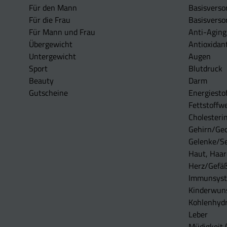
Für den Mann
Basisverso
Für die Frau
Basisverso
Für Mann und Frau
Anti-Aging
Übergewicht
Antioxidan
Untergewicht
Augen
Sport
Blutdruck
Beauty
Darm
Gutscheine
Energiesto
Fettstoffwe
Cholesterin
Gehirn/Ge
Gelenke/S
Haut, Haar
Herz/Gefä
Immunsys
Kinderwun
Kohlenhydr
Leber
Müdigkeit (