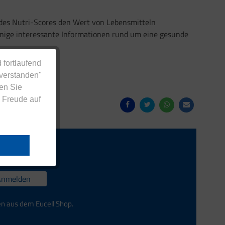
e des Nutri-Scores den Wert von Lebensmitteln
inige interessante Informationen rund um eine gesunde
 fortlaufend
nverstanden"
en Sie
 Freude auf
Anmelden
en aus dem Eucell Shop.