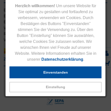
Herzlich willkommen!
Um unsere Website für
Eucell Gesundheitsservice
Sie optimal zu gestalten und fortlaufend zu
Eucell Ernährungscoach
verbessern, verwenden wir Cookies. Durch
Eucell Fitness Coach
Bestätigen des Buttons "Einverstanden"
Versandbedingungen
stimmen Sie der Verwendung zu. Über den
Rücksendung
Button "Einstellung" können Sie auswählen,
Versandpartner innerhalb Deutschlands
welche Cookies Sie zulassen wollen. Wir
wünschen Ihnen viel Freude auf unserer
Website. Weitere Informationen erhalten Sie in
Zahlungsarten
unserer
Datenschutzerklärung
.
Einverstanden
Einstellung