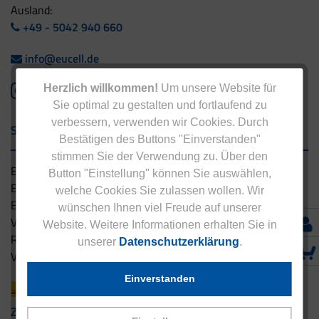
Ausland:
+49 - 5042 940 660
info@eucell.de
Herzlich willkommen!
Um unsere Website für
Sie optimal zu gestalten und fortlaufend zu
verbessern, verwenden wir Cookies. Durch
Service & Versand
Bestätigen des Buttons "Einverstanden"
stimmen Sie der Verwendung zu. Über den
Eucell Gesundheitsservice
Button "Einstellung" können Sie auswählen,
Eucell Ernährungscoach
welche Cookies Sie zulassen wollen. Wir
Eucell Fitness Coach
wünschen Ihnen viel Freude auf unserer
Versandbedingungen
Website. Weitere Informationen erhalten Sie in
Rücksendung
unserer
Datenschutzerklärung
.
Versandpartner innerhalb Deutschlands
Einverstanden
Zahlungsarten