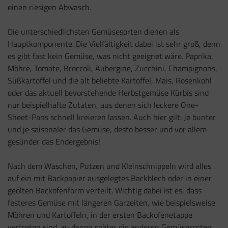
einen riesigen Abwasch.
Die unterschiedlichsten Gemüsesorten dienen als
Hauptkomponente. Die Vielfältigkeit dabei ist sehr groß, denn
es gibt fast kein Gemüse, was nicht geeignet wäre. Paprika,
Möhre, Tomate, Broccoli, Aubergine, Zucchini, Champignons,
Süßkartoffel und die alt beliebte Kartoffel, Mais, Rosenkohl
oder das aktuell bevorstehende Herbstgemüse Kürbis sind
nur beispielhafte Zutaten, aus denen sich leckere One-
Sheet-Pans schnell kreieren lassen. Auch hier gilt: Je bunter
und je saisonaler das Gemüse, desto besser und vor allem
gesünder das Endergebnis!
Nach dem Waschen, Putzen und Kleinschnippeln wird alles
auf ein mit Backpapier ausgelegtes Backblech oder in einer
geölten Backofenform verteilt. Wichtig dabei ist es, dass
festeres Gemüse mit längeren Garzeiten, wie beispielsweise
Möhren und Kartoffeln, in der ersten Backofenetappe
vertreten sind, zu denen später die anderen Gemüsesorten