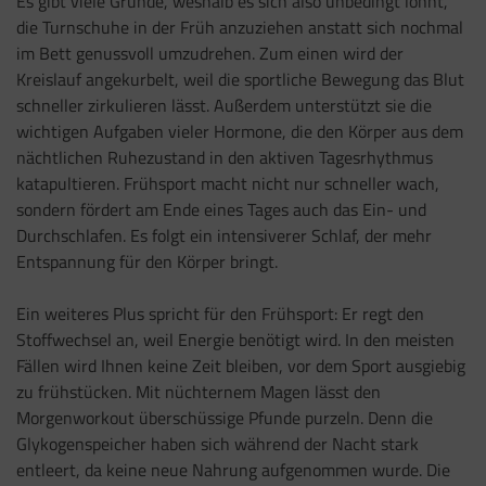
Es gibt viele Gründe, weshalb es sich also unbedingt lohnt,
die Turnschuhe in der Früh anzuziehen anstatt sich nochmal
im Bett genussvoll umzudrehen. Zum einen wird der
Kreislauf angekurbelt, weil die sportliche Bewegung das Blut
schneller zirkulieren lässt. Außerdem unterstützt sie die
wichtigen Aufgaben vieler Hormone, die den Körper aus dem
nächtlichen Ruhezustand in den aktiven Tagesrhythmus
katapultieren. Frühsport macht nicht nur schneller wach,
sondern fördert am Ende eines Tages auch das Ein- und
Durchschlafen. Es folgt ein intensiverer Schlaf, der mehr
Entspannung für den Körper bringt.
Ein weiteres Plus spricht für den Frühsport: Er regt den
Stoffwechsel an, weil Energie benötigt wird. In den meisten
Fällen wird Ihnen keine Zeit bleiben, vor dem Sport ausgiebig
zu frühstücken. Mit nüchternem Magen lässt den
Morgenworkout überschüssige Pfunde purzeln. Denn die
Glykogenspeicher haben sich während der Nacht stark
entleert, da keine neue Nahrung aufgenommen wurde. Die