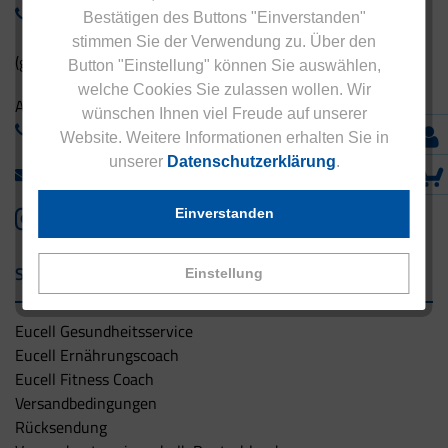
0800 - 1 38 23 55
Bestätigen des Buttons "Einverstanden"
stimmen Sie der Verwendung zu. Über den
(gebührenfrei aus Deutschland)
Button "Einstellung" können Sie auswählen,
welche Cookies Sie zulassen wollen. Wir
Ausland:
wünschen Ihnen viel Freude auf unserer
+49 - 5042 940 660
Website. Weitere Informationen erhalten Sie in
unserer
Datenschutzerklärung
.
info@eucell.de
Einverstanden
Service & Versand
Einstellung
Eucell Gesundheitsservice
Eucell Ernährungscoach
Eucell Fitness Coach
Versandbedingungen
Rücksendung