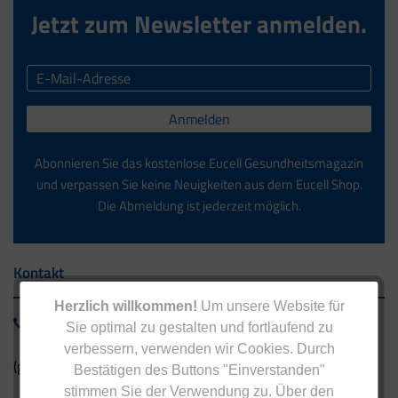
Jetzt zum Newsletter anmelden.
Anmelden
Abonnieren Sie das kostenlose Eucell Gesundheitsmagazin
und verpassen Sie keine Neuigkeiten aus dem Eucell Shop.
Die Abmeldung ist jederzeit möglich.
Kontakt
Herzlich willkommen!
Um unsere Website für
0800 - 1 38 23 55
Sie optimal zu gestalten und fortlaufend zu
verbessern, verwenden wir Cookies. Durch
(gebührenfrei aus Deutschland)
Bestätigen des Buttons "Einverstanden"
stimmen Sie der Verwendung zu. Über den