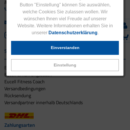
Ausland:
Button "Einstellung" können Sie auswählen,
+49 - 5042 940 660
welche Cookies Sie zulassen wollen. Wir
wünschen Ihnen viel Freude auf unserer
info@eucell.de
Website. Weitere Informationen erhalten Sie in
unserer
Datenschutzerklärung
.
Einverstanden
Service & Versand
Einstellung
Eucell Gesundheitsservice
Eucell Ernährungscoach
Eucell Fitness Coach
Versandbedingungen
Rücksendung
Versandpartner innerhalb Deutschlands
Zahlungsarten