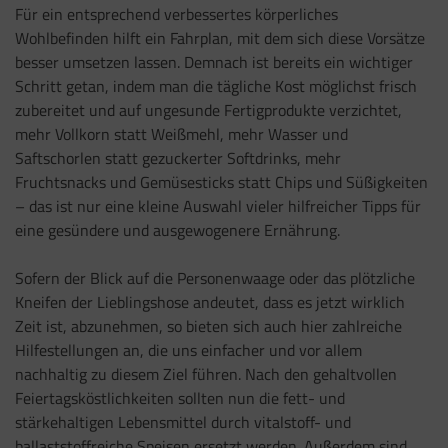
Für ein entsprechend verbessertes körperliches
Wohlbefinden hilft ein Fahrplan, mit dem sich diese Vorsätze
besser umsetzen lassen. Demnach ist bereits ein wichtiger
Schritt getan, indem man die tägliche Kost möglichst frisch
zubereitet und auf ungesunde Fertigprodukte verzichtet,
mehr Vollkorn statt Weißmehl, mehr Wasser und
Saftschorlen statt gezuckerter Softdrinks, mehr
Fruchtsnacks und Gemüsesticks statt Chips und Süßigkeiten
– das ist nur eine kleine Auswahl vieler hilfreicher Tipps für
eine gesündere und ausgewogenere Ernährung.
Sofern der Blick auf die Personenwaage oder das plötzliche
Kneifen der Lieblingshose andeutet, dass es jetzt wirklich
Zeit ist, abzunehmen, so bieten sich auch hier zahlreiche
Hilfestellungen an, die uns einfacher und vor allem
nachhaltig zu diesem Ziel führen. Nach den gehaltvollen
Feiertagsköstlichkeiten sollten nun die fett- und
stärkehaltigen Lebensmittel durch vitalstoff- und
ballaststoffreiche Speisen ersetzt werden. Außerdem sind