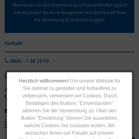
Abonnieren Sie das kostenlose Eucell Gesundheitsmagazin
und verpassen Sie keine Neuigkeiten aus dem Eucell Shop.
Die Abmeldung ist jederzeit möglich.
Kontakt
0800 - 1 38 23 55
(gebührenfrei aus Deutschland)
Herzlich willkommen!
Um unsere Website für
Sie optimal zu gestalten und fortlaufend zu
Ausland:
verbessern, verwenden wir Cookies. Durch
+49 - 5042 940 660
Bestätigen des Buttons "Einverstanden"
info@eucell.de
stimmen Sie der Verwendung zu. Über den
Button "Einstellung" können Sie auswählen,
welche Cookies Sie zulassen wollen. Wir
wünschen Ihnen viel Freude auf unserer