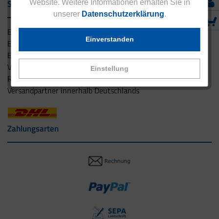
Service & Versand
Website. Weitere Informationen erhalten Sie in
unserer
Datenschutzerklärung
.
Eucell Gesundheitsservice
Einverstanden
Eucell Ernährungscoach
Eucell Fitness Coach
Versandbedingungen
Einstellung
Rücksendung
Versandpartner innerhalb Deutschlands
Zahlungsarten