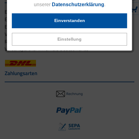
unserer
Datenschutzerklärung
.
Eucell Gesundheitsservice
Eucell Ernährungscoach
Einverstanden
Eucell Fitness Coach
Versandbedingungen
Einstellung
Rücksendung
Versandpartner innerhalb Deutschlands
Zahlungsarten