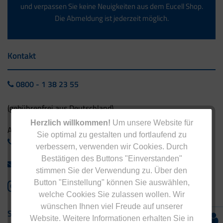
und verpassen Sie keine Neuigkeiten aus dem Eucell Shop.
Die Abmeldung ist jederzeit möglich.
Kontakt
0800 - 1 38 23 55
(gebührenfrei aus Deutschland)
Herzlich willkommen!
Um unsere Website für
Ausland:
Sie optimal zu gestalten und fortlaufend zu
+49 - 5042 940 660
verbessern, verwenden wir Cookies. Durch
Bestätigen des Buttons "Einverstanden"
info@eucell.de
stimmen Sie der Verwendung zu. Über den
Button "Einstellung" können Sie auswählen,
welche Cookies Sie zulassen wollen. Wir
wünschen Ihnen viel Freude auf unserer
Service & Versand
Website. Weitere Informationen erhalten Sie in