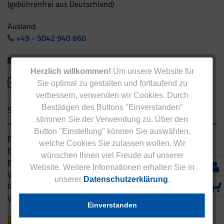
(gebührenfrei aus Deutschland)
Ausland:
+49 - 5042 940 660
info@eucell.de
Herzlich willkommen!
Um unsere Website für
Sie optimal zu gestalten und fortlaufend zu
verbessern, verwenden wir Cookies. Durch
Bestätigen des Buttons "Einverstanden"
Service & Versand
stimmen Sie der Verwendung zu. Über den
Button "Einstellung" können Sie auswählen,
Eucell Gesundheitsservice
welche Cookies Sie zulassen wollen. Wir
Eucell Ernährungscoach
wünschen Ihnen viel Freude auf unserer
Eucell Fitness Coach
Website. Weitere Informationen erhalten Sie in
Versandbedingungen
unserer
Datenschutzerklärung
.
Rücksendung
Versandpartner innerhalb Deutschlands
Einverstanden