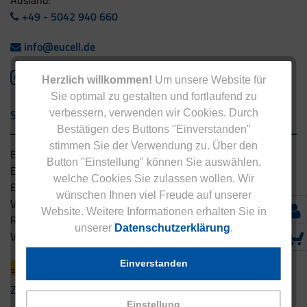
+49 - 5042 940 660
info@eucell.de
Herzlich willkommen!
Um unsere Website für
Sie optimal zu gestalten und fortlaufend zu
Service & Versand
verbessern, verwenden wir Cookies. Durch
Bestätigen des Buttons "Einverstanden"
stimmen Sie der Verwendung zu. Über den
Eucell Gesundheitsservice
Button "Einstellung" können Sie auswählen,
Eucell Ernährungscoach
welche Cookies Sie zulassen wollen. Wir
Eucell Fitness Coach
wünschen Ihnen viel Freude auf unserer
Versandbedingungen
Website. Weitere Informationen erhalten Sie in
Rücksendung
unserer
Datenschutzerklärung
.
Versandpartner innerhalb Deutschlands
Einverstanden
Zahlungsarten
Einstellung