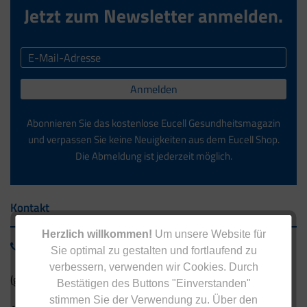
Jetzt zum Newsletter anmelden.
Anmelden
Abonnieren Sie das kostenlose Eucell Gesundheitsmagazin
und verpassen Sie keine Neuigkeiten aus dem Eucell Shop.
Die Abmeldung ist jederzeit möglich.
Kontakt
Herzlich willkommen!
Um unsere Website für
0800 - 1 38 23 55
Sie optimal zu gestalten und fortlaufend zu
verbessern, verwenden wir Cookies. Durch
(gebührenfrei aus Deutschland)
Bestätigen des Buttons "Einverstanden"
stimmen Sie der Verwendung zu. Über den