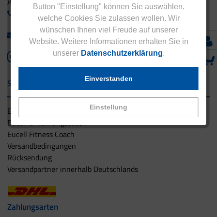
Ausland:
Button "Einstellung" können Sie auswählen,
+49 - 5042 940 660
welche Cookies Sie zulassen wollen. Wir
wünschen Ihnen viel Freude auf unserer
info@eucell.de
Website. Weitere Informationen erhalten Sie in
unserer
Datenschutzerklärung
.
Einverstanden
Service & Versand
Einstellung
Eucell Gesundheitsservice
Eucell Ernährungscoach
Eucell Fitness Coach
Versandbedingungen
Rücksendung
Versandpartner innerhalb Deutschlands
Zahlungsarten