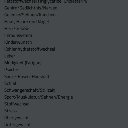
Fettstoffwechsel (Triglyceride, Cholesterin)
Gehirn/Gedächtnis/Nerven
Gelenke/Sehnen/Knochen
Haut, Haare und Nägel
Herz/Gefäße
Immunsystem
Kinderwunsch
Kohlenhydratstoffwechsel
Leber
Müdigkeit (Fatigue)
Psyche
Säure-Basen-Haushalt
Schlaf
Schwangerschaft/Stillzeit
Sport/Muskulatur/Sehnen/Energie
Stoffwechsel
Stress
Übergewicht
Untergewicht