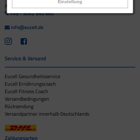
Einstellung
Ausland:
+49 - 5042 940 660
info@eucell.de
Service & Versand
Eucell Gesundheitsservice
Eucell Ernährungscoach
Eucell Fitness Coach
Versandbedingungen
Rücksendung
Versandpartner innerhalb Deutschlands
Zahlungsarten