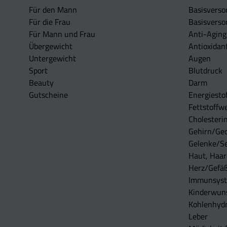
Für den Mann
Basisverso
Für die Frau
Basisverso
Für Mann und Frau
Anti-Aging
Übergewicht
Antioxidan
Untergewicht
Augen
Sport
Blutdruck
Beauty
Darm
Gutscheine
Energiesto
Fettstoffwe
Cholesterin
Gehirn/Ge
Gelenke/S
Haut, Haar
Herz/Gefä
Immunsys
Kinderwun
Kohlenhydr
Leber