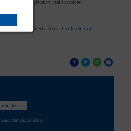
 stressigen Berufsleben vital zu bleiben.
 wertvollen Pflanzenextrakten –
hier klicken >>
Anmelden
en aus dem Eucell Shop.