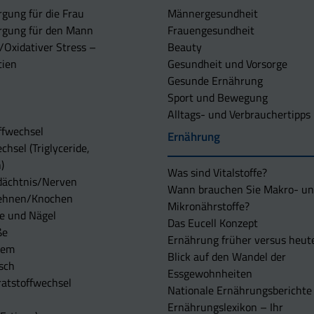
rgung für die Frau
Männergesundheit
rgung für den Mann
Frauengesundheit
/Oxidativer Stress –
Beauty
tien
Gesundheit und Vorsorge
Gesunde Ernährung
Sport und Bewegung
Alltags- und Verbrauchertipps
ffwechsel
Ernährung
chsel (Triglyceride,
)
Was sind Vitalstoffe?
dächtnis/Nerven
Wann brauchen Sie Makro- u
ehnen/Knochen
Mikronährstoffe?
e und Nägel
Das Eucell Konzept
ße
Ernährung früher versus heut
tem
Blick auf den Wandel der
sch
Essgewohnheiten
atstoffwechsel
Nationale Ernährungsberichte
Ernährungslexikon – Ihr