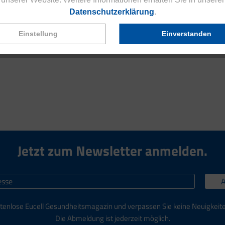
re Gesundheit aktiv schützen und Maßnahmen ergreifen, um auch im
Datenschutzerklärung
.
Einstellung
Einverstanden
 im stressigen Arbeitsalltag mit wichtigen Mikronährstoffen und
Jetzt zum Newsletter anmelden.
tenlose Eucell Gesundheitsmagazin und verpassen Sie keine Neuigkeit
Die Abmeldung ist jederzeit möglich.