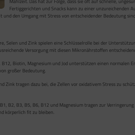
Mahlzeit. Das hat zur Folge, dass sie oft auf schnelle, unge
Fertiggerichten und Snacks kann zu einer unzureichenden A
eit und den Umgang mit Stress von entscheidender Bedeutung sind
ure, Selen und Zink spielen eine Schlüsselrolle bei der Unterstüt
usreichende Versorgung mit diesen Mikronährstoffen entscheiden
, B12, Biotin, Magnesium und Jod unterstützen einen normalen En
 von großer Bedeutung.
nd Zink tragen dazu bei, die Zellen vor oxidativem Stress zu schü
 B1, B2, B3, B5, B6, B12 und Magnesium tragen zur Verringerung 
 körperlich fit zu bleiben.