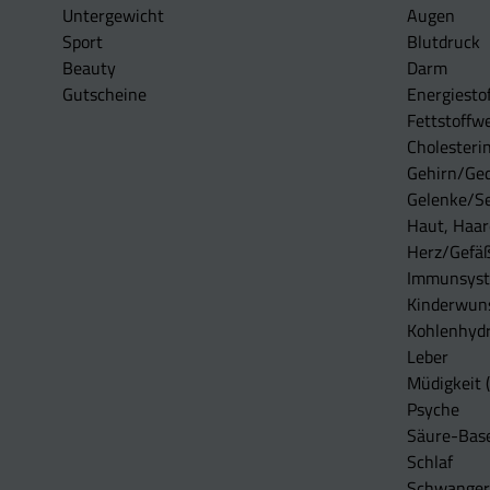
Untergewicht
Augen
Sport
Blutdruck
Beauty
Darm
Gutscheine
Energiesto
Fettstoffwe
Cholesterin
Gehirn/Ge
Gelenke/S
Haut, Haar
Herz/Gefä
Immunsys
Kinderwun
Kohlenhydr
Leber
Müdigkeit (
Psyche
Säure-Bas
Schlaf
Schwangers