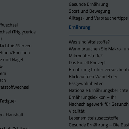
Gesunde Ernährung
Sport und Bewegung
Alltags- und Verbrauchertipps
ffwechsel
Ernährung
chsel (Triglyceride,
)
Was sind Vitalstoffe?
dächtnis/Nerven
Wann brauchen Sie Makro- u
ehnen/Knochen
Mikronährstoffe?
e und Nägel
Das Eucell Konzept
ße
Ernährung früher versus heut
tem
Blick auf den Wandel der
sch
Essgewohnheiten
atstoffwechsel
Nationale Ernährungsberichte
Ernährungslexikon – Ihr
Fatigue)
Nachschlagewerk für Gesundh
Vitalität
en-Haushalt
Lebensmittelzusatzstoffe
Gesunde Ernährung – Die Basi
chaft/Stillzeit