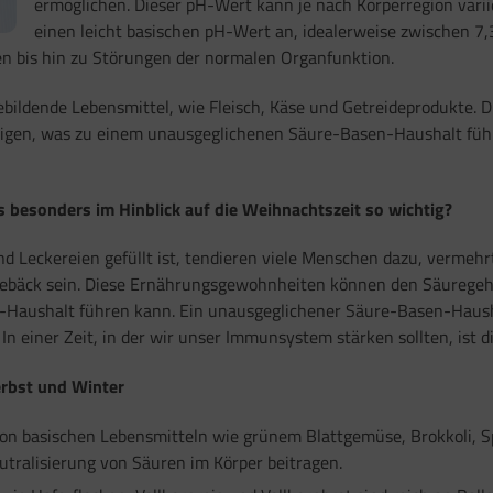
ermöglichen. Dieser pH-Wert kann je nach Körperregion vari
einen leicht basischen pH-Wert an, idealerweise zwischen 7,
n bis hin zu Störungen der normalen Organfunktion.
ebildende Lebensmittel, wie Fleisch, Käse und Getreideprodukte
igen, was zu einem unausgeglichenen Säure-Basen-Haushalt führe
besonders im Hinblick auf die Weihnachtszeit so wichtig?
d Leckereien gefüllt ist, tendieren viele Menschen dazu, vermehr
ebäck sein. Diese Ernährungsgewohnheiten können den Säuregeha
-Haushalt führen kann. Ein unausgeglichener Säure-Basen-Haush
einer Zeit, in der wir unser Immunsystem stärken sollten, ist die
erbst und Winter
on basischen Lebensmitteln wie grünem Blattgemüse, Brokkoli, Sp
eutralisierung von Säuren im Körper beitragen.