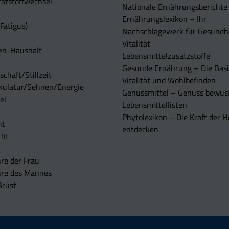
atstoffwechsel
Nationale Ernährungsberichte
Ernährungslexikon – Ihr
Fatigue)
Nachschlagewerk für Gesundh
Vitalität
en-Haushalt
Lebensmittelzusatzstoffe
Gesunde Ernährung – Die Basi
chaft/Stillzeit
Vitalität und Wohlbefinden
kulatur/Sehnen/Energie
Genussmittel – Genuss bewuss
el
Lebensmittellisten
Phytolexikon – Die Kraft der H
ht
entdecken
cht
re der Frau
hre des Mannes
Brust