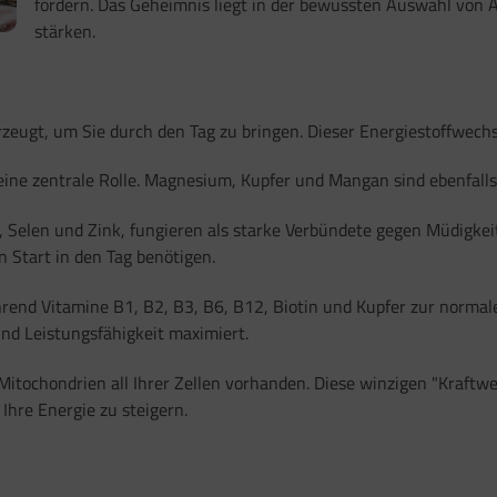
fördern. Das Geheimnis liegt in der bewussten Auswahl von A
stärken.
rzeugt, um Sie durch den Tag zu bringen. Dieser Energiestoffwechs
eine zentrale Rolle. Magnesium, Kupfer und Mangan sind ebenfalls
Selen und Zink, fungieren als starke Verbündete gegen Müdigkeit.
 Start in den Tag benötigen.
rend Vitamine B1, B2, B3, B6, B12, Biotin und Kupfer zur normal
und Leistungsfähigkeit maximiert.
itochondrien all Ihrer Zellen vorhanden. Diese winzigen "Kraftwe
Ihre Energie zu steigern.