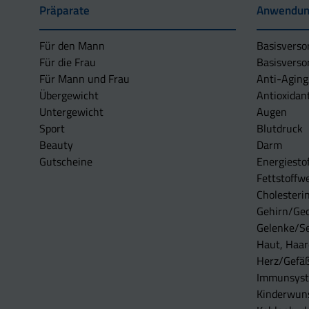
Präparate
Anwendun
Für den Mann
Basisverso
Für die Frau
Basisverso
Für Mann und Frau
Anti-Aging
Übergewicht
Antioxidan
Untergewicht
Augen
Sport
Blutdruck
Beauty
Darm
Gutscheine
Energiesto
Fettstoffwe
Cholesterin
Gehirn/Ge
Gelenke/S
Haut, Haar
Herz/Gefä
Immunsys
Kinderwun