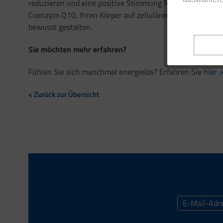
reduzieren und eine positive Stimmung fördern. Vergess
Coenzym Q10, Ihren Körper auf zellulärer Ebene unterst
bewusst gestalten.
Sie möchten mehr erfahren?
Fühlen Sie sich manchmal energielos? Erfahren Sie
hier 
< Zurück zur Übersicht