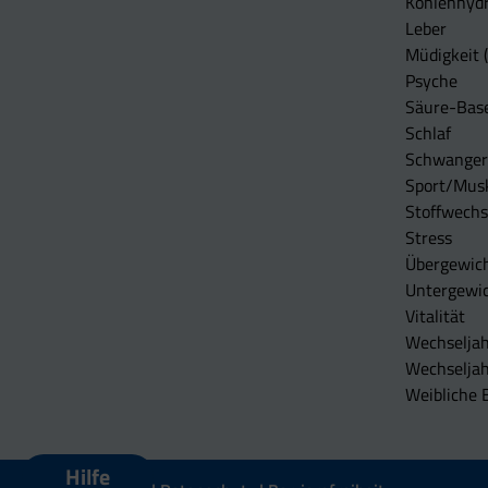
Kohlenhydr
Leber
Müdigkeit (
Psyche
Säure-Bas
Schlaf
Schwangers
Sport/Mus
Stoffwechs
Stress
Übergewic
Untergewi
Vitalität
Wechseljah
Wechselja
Weibliche 
Hilfe