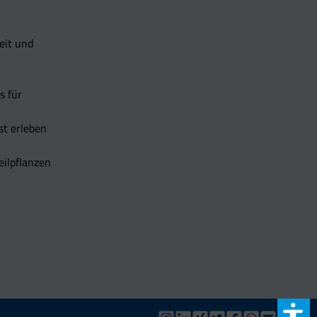
eit und
s für
t erleben
eilpflanzen