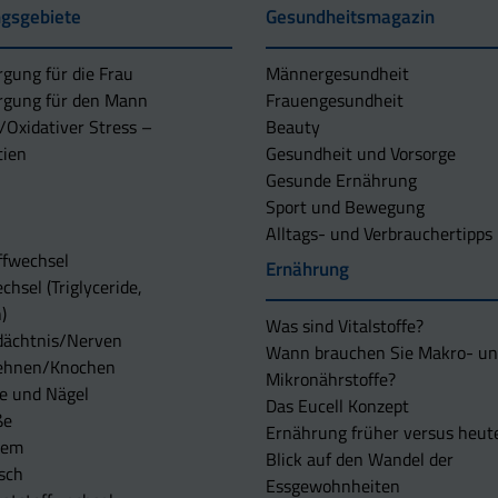
gsgebiete
Gesundheitsmagazin
rgung für die Frau
Männergesundheit
rgung für den Mann
Frauengesundheit
/Oxidativer Stress –
Beauty
tien
Gesundheit und Vorsorge
Gesunde Ernährung
Sport und Bewegung
Alltags- und Verbrauchertipps
ffwechsel
Ernährung
chsel (Triglyceride,
)
Was sind Vitalstoffe?
dächtnis/Nerven
Wann brauchen Sie Makro- u
ehnen/Knochen
Mikronährstoffe?
e und Nägel
Das Eucell Konzept
ße
Ernährung früher versus heut
tem
Blick auf den Wandel der
sch
Essgewohnheiten