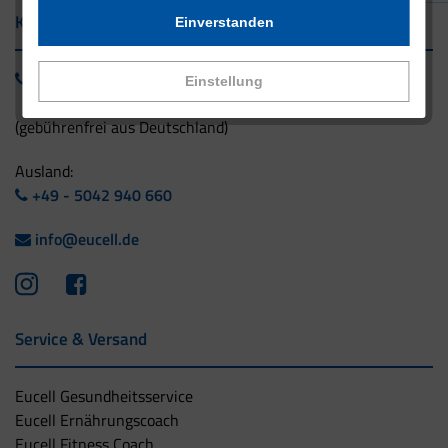
Kontakt
Einverstanden
0800 - 1 38 23 55
Einstellung
(gebührenfrei aus Deutschland)
Ausland:
+49 - 5042 940 660
info@eucell.de
Service & Versand
Eucell Gesundheitsservice
Eucell Ernährungscoach
Eucell Fitness Coach