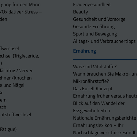
rgung für den Mann
Frauengesundheit
/Oxidativer Stress –
Beauty
tien
Gesundheit und Vorsorge
Gesunde Ernährung
Sport und Bewegung
Alltags- und Verbrauchertipps
ffwechsel
Ernährung
chsel (Triglyceride,
)
Was sind Vitalstoffe?
dächtnis/Nerven
Wann brauchen Sie Makro- u
ehnen/Knochen
Mikronährstoffe?
e und Nägel
Das Eucell Konzept
ße
Ernährung früher versus heut
tem
Blick auf den Wandel der
sch
Essgewohnheiten
atstoffwechsel
Nationale Ernährungsberichte
Ernährungslexikon – Ihr
Fatigue)
Nachschlagewerk für Gesundh