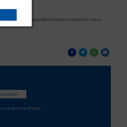
inden, die Ihre Gesundheitsroutine bereichern kann.
Anmelden
en aus dem Eucell Shop.