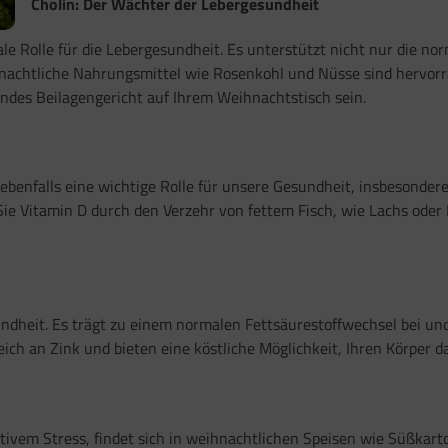
Cholin: Der Wächter der Lebergesundheit
rale Rolle für die Lebergesundheit. Es unterstützt nicht nur die n
achtliche Nahrungsmittel wie Rosenkohl und Nüsse sind hervorr
des Beilagengericht auf Ihrem Weihnachtstisch sein.
t ebenfalls eine wichtige Rolle für unsere Gesundheit, insbesonde
ie Vitamin D durch den Verzehr von fettem Fisch, wie Lachs oder
esundheit. Es trägt zu einem normalen Fettsäurestoffwechsel bei 
ch an Zink und bieten eine köstliche Möglichkeit, Ihren Körper d
ativem Stress, findet sich in weihnachtlichen Speisen wie Süßkar