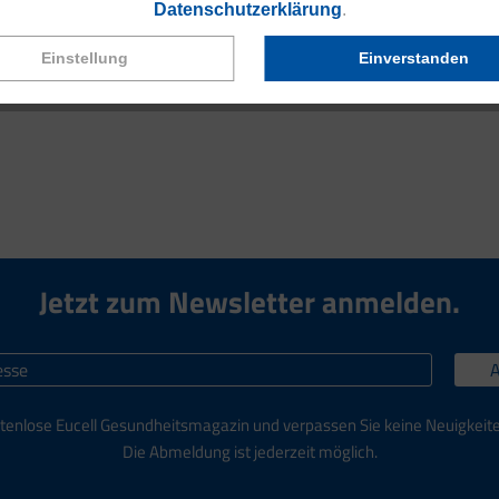
Datenschutzerklärung
.
Einstellung
Einverstanden
heit? Lesen Sie
>> hier
weiter, um eine besondere Empfehlung zu f
Jetzt zum Newsletter anmelden.
tenlose Eucell Gesundheitsmagazin und verpassen Sie keine Neuigkeit
Die Abmeldung ist jederzeit möglich.