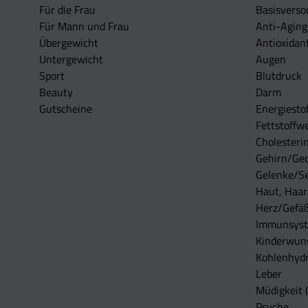
Für die Frau
Basisverso
Für Mann und Frau
Anti-Aging
Übergewicht
Antioxidan
Untergewicht
Augen
Sport
Blutdruck
Beauty
Darm
Gutscheine
Energiesto
Fettstoffwe
Cholesterin
Gehirn/Ge
Gelenke/S
Haut, Haar
Herz/Gefä
Immunsys
Kinderwun
Kohlenhydr
Leber
Müdigkeit (
Psyche