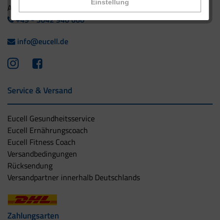
Einstellung
Ausland:
+49 - 5042 940 660
info@eucell.de
Service & Versand
Eucell Gesundheitsservice
Eucell Ernährungscoach
Eucell Fitness Coach
Versandbedingungen
Rücksendung
Versandpartner innerhalb Deutschlands
Zahlungsarten