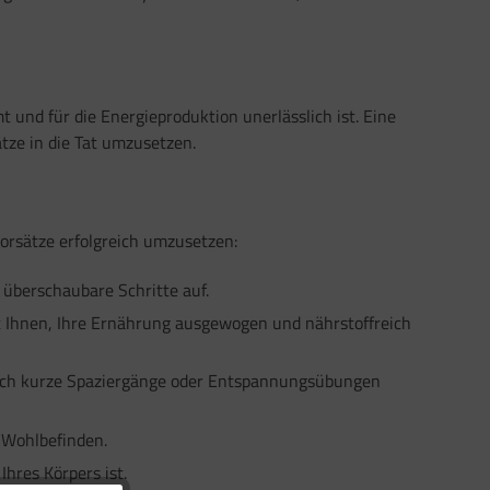
und für die Energieproduktion unerlässlich ist. Eine
tze in die Tat umzusetzen.
orsätze erfolgreich umzusetzen:
, überschaubare Schritte auf.
lft Ihnen, Ihre Ernährung ausgewogen und nährstoffreich
uch kurze Spaziergänge oder Entspannungsübungen
 Wohlbefinden.
Ihres Körpers ist.