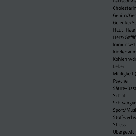
Fettstoffwe
Cholesterin
Gehirn/Ge
Gelenke/S
Haut, Haar
Herz/Gefä
Immunsys
Kinderwun
Kohlenhydr
Leber
Müdigkeit (
Psyche
Säure-Bas
Schlaf
Schwangers
Sport/Mus
Stoffwechs
Stress
Übergewic