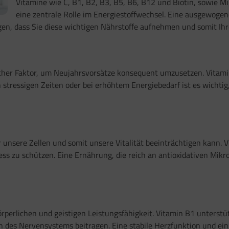
Vitamine wie C, B1, B2, B3, B5, B6, B12 und Biotin, sowie 
eine zentrale Rolle im Energiestoffwechsel. Eine ausgewogen
n, dass Sie diese wichtigen Nährstoffe aufnehmen und somit Ih
licher Faktor, um Neujahrsvorsätze konsequent umzusetzen. Vitam
stressigen Zeiten oder bei erhöhtem Energiebedarf ist es wichtig
r unsere Zellen und somit unsere Vitalität beeinträchtigen kann. 
ss zu schützen. Eine Ernährung, die reich an antioxidativen Mikronä
rperlichen und geistigen Leistungsfähigkeit. Vitamin B1 unterstü
n des Nervensystems beitragen. Eine stabile Herzfunktion und ei