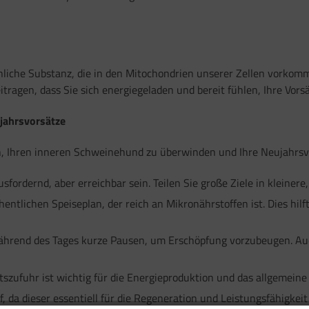
liche Substanz, die in den Mitochondrien unserer Zellen vorkommt 
agen, dass Sie sich energiegeladen und bereit fühlen, Ihre Vorsä
ujahrsvorsätze
nen, Ihren inneren Schweinehund zu überwinden und Ihre Neujahrsv
usfordernd, aber erreichbar sein. Teilen Sie große Ziele in kleinere
hentlichen Speiseplan, der reich an Mikronährstoffen ist. Dies hi
ährend des Tages kurze Pausen, um Erschöpfung vorzubeugen. A
szufuhr ist wichtig für die Energieproduktion und das allgemeine
 da dieser essentiell für die Regeneration und Leistungsfähigkeit 