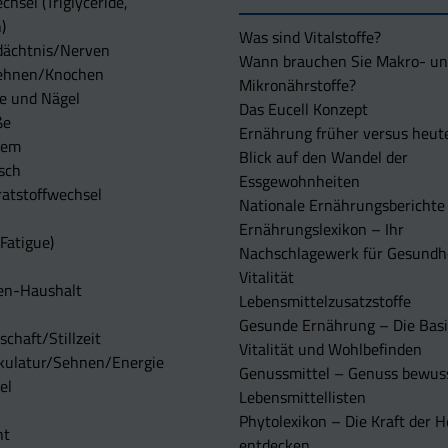
chsel (Triglyceride,
)
Was sind Vitalstoffe?
dächtnis/Nerven
Wann brauchen Sie Makro- u
ehnen/Knochen
Mikronährstoffe?
e und Nägel
Das Eucell Konzept
ße
Ernährung früher versus heut
tem
Blick auf den Wandel der
sch
Essgewohnheiten
atstoffwechsel
Nationale Ernährungsberichte
Ernährungslexikon – Ihr
Fatigue)
Nachschlagewerk für Gesundh
Vitalität
en-Haushalt
Lebensmittelzusatzstoffe
Gesunde Ernährung – Die Basi
chaft/Stillzeit
Vitalität und Wohlbefinden
kulatur/Sehnen/Energie
Genussmittel – Genuss bewuss
el
Lebensmittellisten
Phytolexikon – Die Kraft der H
ht
entdecken