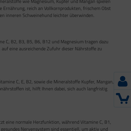
Mineralstoffe wie Magnesium, Kupfer und Mangan spielen
e Ernährung, reich an Vollkornprodukten, frischem Obst
ren inneren Schweinehund leichter überwinden.
ine C, B2, B3, B5, B6, B12 und Magnesium tragen dazu
, auf eine ausreichende Zufuhr dieser Nährstoffe zu
Vitamine C, E, B2, sowie die Mineralstoffe Kupfer, Mangan,
hrstoffen ist, hilft Ihnen dabei, sich auch langfristig
tzt eine normale Herzfunktion, während Vitamine C, B1,
n gesundes Nervensystem sind essentiell, um aktiv und