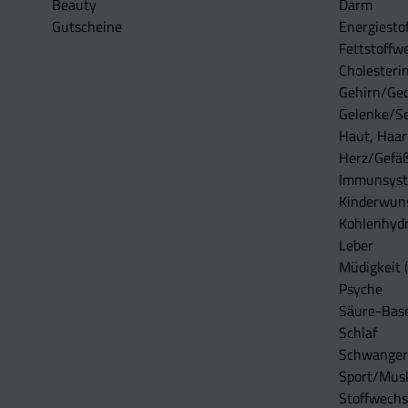
Beauty
Darm
Gutscheine
Energiesto
Fettstoffwe
Cholesterin
Gehirn/Ge
Gelenke/S
Haut, Haar
Herz/Gefä
Immunsys
Kinderwun
Kohlenhydr
Leber
Müdigkeit (
Psyche
Säure-Bas
Schlaf
Schwangers
Sport/Mus
Stoffwechs