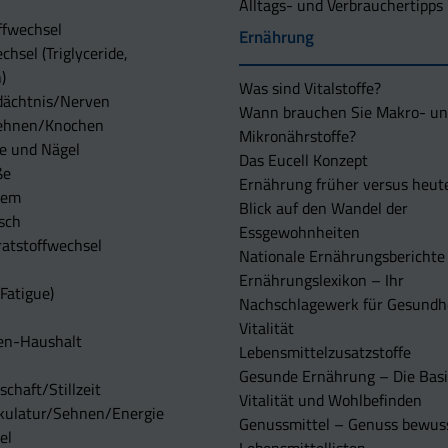
Alltags- und Verbrauchertipps
ffwechsel
Ernährung
chsel (Triglyceride,
)
Was sind Vitalstoffe?
dächtnis/Nerven
Wann brauchen Sie Makro- u
ehnen/Knochen
Mikronährstoffe?
e und Nägel
Das Eucell Konzept
ße
Ernährung früher versus heut
tem
Blick auf den Wandel der
sch
Essgewohnheiten
atstoffwechsel
Nationale Ernährungsberichte
Ernährungslexikon – Ihr
Fatigue)
Nachschlagewerk für Gesundh
Vitalität
en-Haushalt
Lebensmittelzusatzstoffe
Gesunde Ernährung – Die Basi
chaft/Stillzeit
Vitalität und Wohlbefinden
kulatur/Sehnen/Energie
Genussmittel – Genuss bewuss
el
Lebensmittellisten