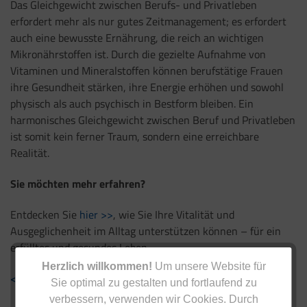
Das Gleichgewicht zwischen Berufs- und Privatleben
erfordert mehr als nur gutes Zeitmanagement; es erfordert
auch eine bewusste Ernährung, die reich an wichtigen
Mikronährstoffen ist. Durch die gezielte Aufnahme von
Vitaminen und Mineralstoffen können berufstätige Frauen
ihre Gesundheit stärken, ihre Energie erhöhen und sowohl
physisch als auch psychisch in Bestform bleiben. Ein
harmonisches Gleichgewicht zwischen Beruf und Privatleben
ist somit kein ferner Traum, sondern eine erreichbare
Realität.
Sie möchten mehr erfahren?
Entdecken Sie
hier >>
, wie Sie Ihre Vitalität und
Ausgeglichenheit im Alltag unterstützen können – für ein
erfülltes und gesundes Leben.
Herzlich willkommen!
Um unsere Website für
< Zurück zur Übersicht
Sie optimal zu gestalten und fortlaufend zu
verbessern, verwenden wir Cookies. Durch