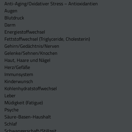
Anti-Aging/Oxidativer Stress – Antioxidantien
Augen
Blutdruck
Darm
Energiestoffwechsel
Fettstoffwechsel (Triglyceride, Cholesterin)
Gehirn/Gedächtnis/Nerven
Gelenke/Sehnen/Knochen
Haut, Haare und Nägel
Herz/Gefäße
Immunsystem
Kinderwunsch
Kohlenhydratstoffwechsel
Leber
Müdigkeit (Fatigue)
Psyche
Säure-Basen-Haushalt
Schlaf
Schwangerschaft/Stillzeit