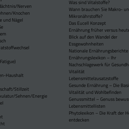
Was sind Vitalstoffe?
dächtnis/Nerven
Wann brauchen Sie Makro- u
ehnen/Knochen
Mikronährstoffe?
e und Nägel
Das Eucell Konzept
ße
Ernährung früher versus heut
tem
Blick auf den Wandel der
sch
Essgewohnheiten
atstoffwechsel
Nationale Ernährungsberichte
Ernährungslexikon – Ihr
Fatigue)
Nachschlagewerk für Gesundh
Vitalität
en-Haushalt
Lebensmittelzusatzstoffe
Gesunde Ernährung – Die Basi
chaft/Stillzeit
Vitalität und Wohlbefinden
kulatur/Sehnen/Energie
Genussmittel – Genuss bewuss
el
Lebensmittellisten
Phytolexikon – Die Kraft der H
ht
entdecken
cht