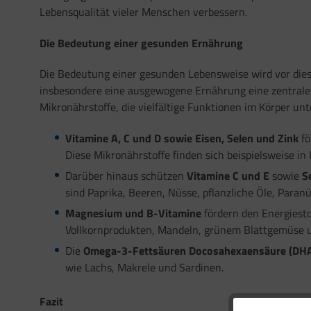
Lebensqualität vieler Menschen verbessern.
Die Bedeutung einer gesunden Ernährung
Die Bedeutung einer gesunden Lebensweise wird vor die
insbesondere eine ausgewogene Ernährung eine zentrale R
Mikronährstoffe, die vielfältige Funktionen im Körper unt
Vitamine A, C und D sowie Eisen, Selen und Zink
fö
Diese Mikronährstoffe finden sich beispielsweise in
Darüber hinaus schützen
Vitamine C und E
sowie
S
sind Paprika, Beeren, Nüsse, pflanzliche Öle, Paran
Magnesium und B-Vitamine
fördern den Energiesto
Vollkornprodukten, Mandeln, grünem Blattgemüse u
Die
Omega-3-Fettsäuren Docosahexaensäure (DHA
wie Lachs, Makrele und Sardinen.
Fazit