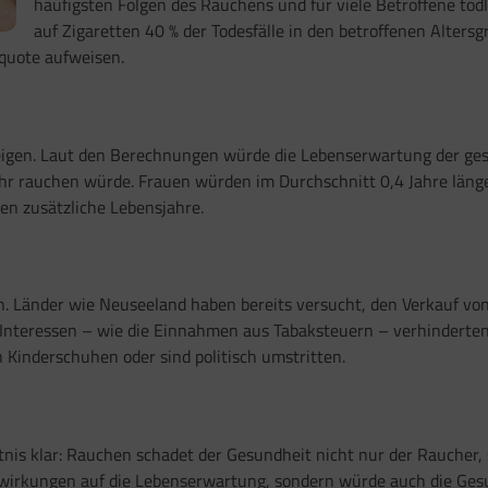
häufigsten Folgen des Rauchens und für viele Betroffene tödli
auf Zigaretten 40 % der Todesfälle in den betroffenen Alte
rquote aufweisen.
eigen. Laut den Berechnungen würde die Lebenserwartung der g
 rauchen würde. Frauen würden im Durchschnitt 0,4 Jahre länger 
nen zusätzliche Lebensjahre.
n. Länder wie Neuseeland haben bereits versucht, den Verkauf von
e Interessen – wie die Einnahmen aus Tabaksteuern – verhinderten
Kinderschuhen oder sind politisch umstritten.
ntnis klar: Rauchen schadet der Gesundheit nicht nur der Raucher,
wirkungen auf die Lebenserwartung, sondern würde auch die Gesu