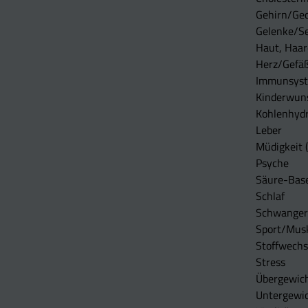
Gehirn/Ge
Gelenke/S
Haut, Haar
Herz/Gefä
Immunsys
Kinderwun
Kohlenhydr
Leber
Müdigkeit (
Psyche
Säure-Bas
Schlaf
Schwangers
Sport/Mus
Stoffwechs
Stress
Übergewic
Untergewi