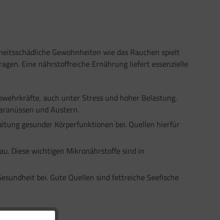
heitsschädliche Gewohnheiten wie das Rauchen spielt
gen. Eine nährstoffreiche Ernährung liefert essenzielle
wehrkräfte, auch unter Stress und hoher Belastung.
 Paranüssen und Austern.
altung gesunder Körperfunktionen bei. Quellen hierfür
u. Diese wichtigen Mikronährstoffe sind in
Gesundheit bei. Gute Quellen sind fettreiche Seefische