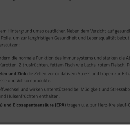
sem Hintergrund umso deutlicher. Neben dem Verzicht auf gesund
olle, um zur langfristigen Gesundheit und Lebensqualität beizutra
erstützen:
rdern die normale Funktion des Immunsystems und stärken die Ab
 Karotten, Zitrusfrüchten, fettem Fisch wie Lachs, rotem Fleisch,
elen und Zink
die Zellen vor oxidativem Stress und tragen zur Erh
üsse und Vollkornprodukte.
ffwechsel und wirken unterstützend bei Müdigkeit und Stressabba
nd Hülsenfrüchten enthalten.
) und Eicosapentaensäure (EPA)
tragen u. a. zur Herz-Kreislauf-