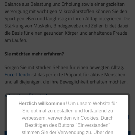
Balance aus Belastung und Erholung sowie einer gezielten
Versorgung mit wichtigen Mikronährstoffen können Sie den
Sport genießen und langfristig in Ihren Alltag integrieren. Die
Stärkung von Muskeln, Bindegewebe und Zellen bildet dabei
die Basis für einen gesunden Körper und anhaltende Freude
am Laufen.
Sie möchten mehr erfahren?
Sorgen Sie mit starken Sehnen für einen bewegten Alltag.
Eucell Tendo
ist das perfekte Präparat für aktive Menschen
und all diejenigen, die ihre Beweglichkeit erhalten möchten.
< Zurück zur Übersicht
Herzlich willkommen!
Um unsere Website für
Sie optimal zu gestalten und fortlaufend zu
verbessern, verwenden wir Cookies. Durch
Bestätigen des Buttons "Einverstanden"
stimmen Sie der Verwendung zu. Über den