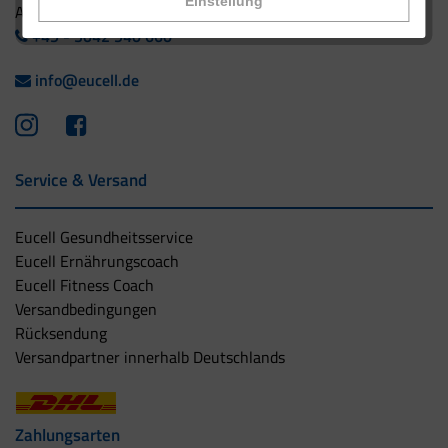
Einstellung
Ausland:
+49 - 5042 940 660
info@eucell.de
Service & Versand
Eucell Gesundheitsservice
Eucell Ernährungscoach
Eucell Fitness Coach
Versandbedingungen
Rücksendung
Versandpartner innerhalb Deutschlands
Zahlungsarten