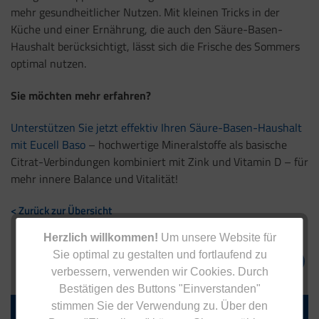
mehr gesundheitlicher Nutzen. Mit kleinen Tricks in der
Küche und einer Ernährung, die auch den Säure-Basen-
Haushalt berücksichtigt, lässt sich die Frische des Sommers
optimal nutzen.
Sie möchten mehr erfahren?
Unterstützen Sie jetzt effektiv Ihren Säure-Basen-Haushalt
mit Eucell Baso
– hochwertige Mineralstoffe als basische
Citrat-Verbindungen kombiniert mit Zink und Vitamin D – für
mehr innere Balance und Vitalität!
< Zurück zur Übersicht
Herzlich willkommen!
Um unsere Website für
Sie optimal zu gestalten und fortlaufend zu
verbessern, verwenden wir Cookies. Durch
Bestätigen des Buttons "Einverstanden"
stimmen Sie der Verwendung zu. Über den