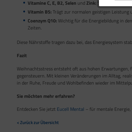
Vitamine C, E, B2, Selen
und
Zink:
Schützen die Zell
Vitamin B5:
Trägt zur normalen geistigen Leistung u
Coenzym Q10:
Wichtig für die Energiebildung in de
Zeiten.
Diese Nährstoffe tragen dazu bei, das Energiesystem stab
Fazit
Weihnachtsstress entsteht oft aus hohen Erwartungen, 
gegensteuern. Mit kleinen Veränderungen im Alltag, real
in der Ruhe, Freude und Wohlbefinden wieder im Mittelp
Sie möchten mehr erfahren?
Entdecken Sie jetzt
Eucell Mental
– für mentale Energie,
< Zurück zur Übersicht