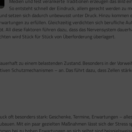
Medien und fest verankerte Traditionen erzeugen das Bild eine
So entsteht schnell der Eindruck, allem gerecht werden zu m
und setzen sich dadurch unbewusst unter Druck. Hinzu kommen em
artungen zu erfüllen. Gleichzeitig verdichten sich berufliche Auf
t. All diese Faktoren führen dazu, dass das Nervensystem dauerha
hten wird Stück für Stück von Überforderung überlagert.
dauerhaft zu einem belastenden Zustand. Besonders in der Vorweihn
tiven Schutzmechanismen – an. Das führt dazu, dass Zellen stärk
ck oft besonders stark: Geschenke, Termine, Erwartungen – alles 
bauen. Mit ein paar gezielten Maßnahmen lässt sich der Stress sp
men bei zu hohen Erwartungen an sich selbst sind beispielsweise