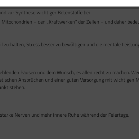
en vor oxidativem Stress.
nd zur Synthese wichtiger Botenstoffe bei.
n Mitochondrien – den „Kraftwerken“ der Zellen – und daher bedeu
il zu halten, Stress besser zu bewältigen und die mentale Leistun
fehlenden Pausen und dem Wunsch, es allen recht zu machen. Wer
istischen Ansprüchen und einer guten Versorgung mit wichtigen M
unkt stehen.
 starke Nerven und mehr innere Ruhe während der Feiertage.