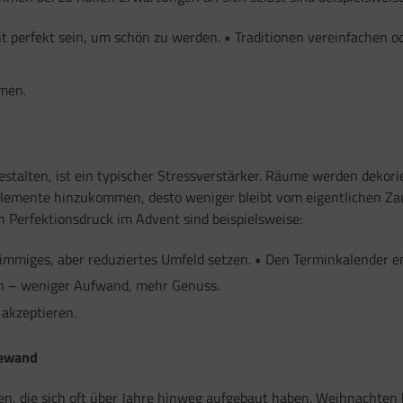
t perfekt sein, um schön zu werden. • Traditionen vereinfachen od
men.
stalten, ist ein typischer Stressverstärker. Räume werden dekor
lemente hinzukommen, desto weniger bleibt vom eigentlichen Zaube
 Perfektionsdruck im Advent sind beispielsweise:
immiges, aber reduziertes Umfeld setzen. • Den Terminkalender en
en – weniger Aufwand, mehr Genuss.
 akzeptieren.
gewand
gen, die sich oft über Jahre hinweg aufgebaut haben. Weihnachten