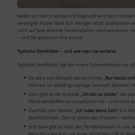
belebt sich durch spürbare Erfolge und wird durch körper
versorgter Körper lässt sich weniger leicht ausbremsen u
nicht auf jede Ausrede hereinzufallen, wird aus einem „
– und Sie gewinnen Ihre zurück.
Typische Denkfallen – und wie man sie entlarvt
Typische Denkfallen, die der innere Schweinehund nur all
Da wäre zum Beispiel das berühmte
„Nur heute nic
dahinter ist allerdings weniger heroisch: Gemeint is
Dann gibt es die Ausrede
„Ich bin zu müde“
, die zw
Mikronährstoffen zurückzuführen ist – und nicht a
Ebenfalls sehr beliebt:
„Ich habe keine Zeit.“
Ein Kla
Wohlfühlinseln. Zeit ist selten das Problem – vielm
Und dann gibt es noch den Perfektionisten in uns, 
Herzchirurgen kurz vor einer Hochrisiko-OP. In Wir