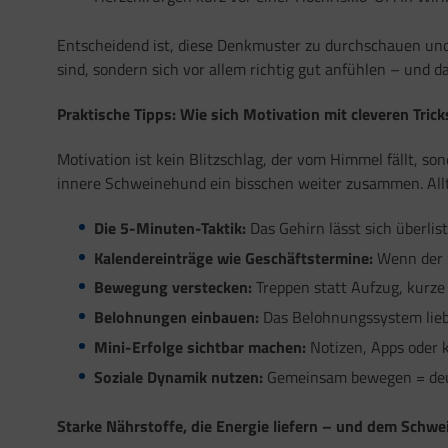
Entscheidend ist, diese Denkmuster zu durchschauen un
sind, sondern sich vor allem richtig gut anfühlen – und 
Praktische Tipps: Wie sich Motivation mit cleveren Tricks
Motivation ist kein Blitzschlag, der vom Himmel fällt, so
innere Schweinehund ein bisschen weiter zusammen. Allt
Die 5-Minuten-Taktik:
Das Gehirn lässt sich überlis
Kalendereinträge wie Geschäftstermine:
Wenn der S
Bewegung verstecken:
Treppen statt Aufzug, kurz
Belohnungen einbauen:
Das Belohnungssystem liebt
Mini-Erfolge sichtbar machen:
Notizen, Apps oder k
Soziale Dynamik nutzen:
Gemeinsam bewegen = deut
Starke Nährstoffe, die Energie liefern – und dem Sch