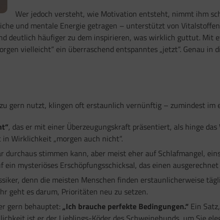
Wer jedoch versteht, wie Motivation entsteht, nimmt ihm sch
liche und mentale Energie getragen – unterstützt von Vitalstoffe
nd deutlich häufiger zu dem inspirieren, was wirklich guttut. Mit
morgen vielleicht“ ein überraschend entspanntes „jetzt“. Genau 
zu gern nutzt, klingen oft erstaunlich vernünftig – zumindest im
ht“
, das er mit einer Überzeugungskraft präsentiert, als hinge d
t in Wirklichkeit „morgen auch nicht“.
ar durchaus stimmen kann, aber meist eher auf Schlafmangel, ein
uf ein mysteriöses Erschöpfungsschicksal, das einen ausgerechnet
ssiker, denn die meisten Menschen finden erstaunlicherweise tägl
ehr geht es darum, Prioritäten neu zu setzen.
der gern behauptet:
„Ich brauche perfekte Bedingungen.“
Ein Satz,
klichkeit ist er der Lieblings-Köder des Schweinehunds, um Sie e