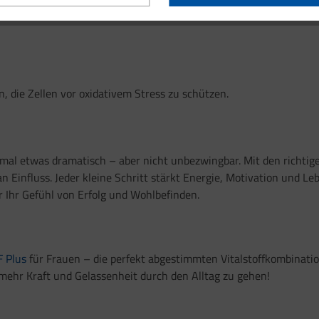
n, die Zellen vor oxidativem Stress zu schützen.
mal etwas dramatisch – aber nicht unbezwingbar. Mit den richti
 an Einfluss. Jeder kleine Schritt stärkt Energie, Motivation und L
r Ihr Gefühl von Erfolg und Wohlbefinden.
F Plus
für Frauen – die perfekt abgestimmten Vitalstoffkombination
mehr Kraft und Gelassenheit durch den Alltag zu gehen!