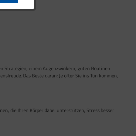
gen Strategien, einem Augenzwinkern, guten Routinen
ebensfreude. Das Beste daran: Je öfter Sie ins Tun kommen,
en, die Ihren Körper dabei unterstützen, Stress besser