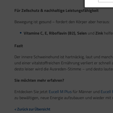
Für Zellschutz & nachhaltige Leistungsfähigkeit
Bewegung ist gesund – fordert den Körper aber heraus:
Vitamine C, E, Riboflavin (B2), Selen
und
Zink
helfe
Fazit
Der innere Schweinehund ist hartnäckig, laut und manch
und einer vitalstoffreichen Ernährung verliert er schnell
desto leiser wird die Ausreden-Stimme – und desto laute
Sie möchten mehr erfahren?
Entdecken Sie jetzt
Eucell M Plus
für Männer und
Eucell 
zu bewältigen, neue Energie aufzubauen und wieder mit 
< Zurück zur Übersicht