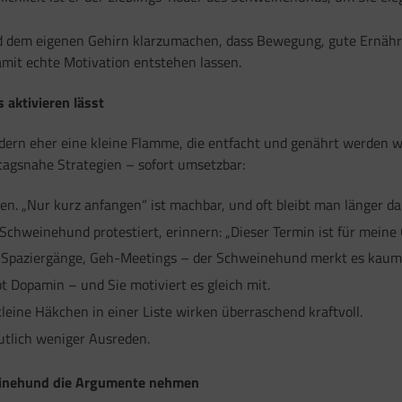
d dem eigenen Gehirn klarzumachen, dass Bewegung, gute Ernähr
damit echte Motivation entstehen lassen.
 aktivieren lässt
ndern eher eine kleine Flamme, die entfacht und genährt werden wi
agsnahe Strategien – sofort umsetzbar:
ten. „Nur kurz anfangen“ ist machbar, und oft bleibt man länger da
chweinehund protestiert, erinnern: „Dieser Termin ist für meine 
e Spaziergänge, Geh-Meetings – der Schweinehund merkt es kaum
 Dopamin – und Sie motiviert es gleich mit.
leine Häkchen in einer Liste wirken überraschend kraftvoll.
lich weniger Ausreden.
weinehund die Argumente nehmen