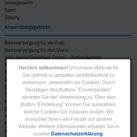
Untergewicht
Sport
Beauty
Anwendungsgebiete
Basisversorgung für die Frau
Basisversorgung für den Mann
Anti-Aging/Oxidativer Stress – Antioxidantien
Augen
Herzlich willkommen!
Um unsere Website für
Blutdruck
Sie optimal zu gestalten und fortlaufend zu
Darm
verbessern, verwenden wir Cookies. Durch
Energiestoffwechsel
Bestätigen des Buttons "Einverstanden"
Fettstoffwechsel (Triglyceride, Cholesterin)
stimmen Sie der Verwendung zu. Über den
Gehirn/Gedächtnis/Nerven
Button "Einstellung" können Sie auswählen,
Gelenke/Sehnen/Knochen
welche Cookies Sie zulassen wollen. Wir
Haut, Haare und Nägel
wünschen Ihnen viel Freude auf unserer
Herz/Gefäße
Website. Weitere Informationen erhalten Sie in
Immunsystem
unserer
Datenschutzerklärung
.