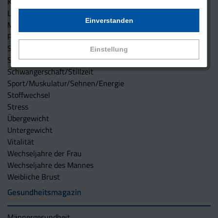
Kinderwunsch
Leber
Einverstanden
Müdigkeit (Fatigue)
Psyche
Säure-Basen-Haushalt
Einstellung
Schlaf
Schwangerschaft/Stillzeit
Sport/Muskulatur/Sehnen/Energie
Stoffwechsel
Stress
Übergewicht
Untergewicht
Vitalität
Wechseljahre der Frau
Wechseljahre des Mannes
Weibliche Brust
Gesundheitsmagazin
Männergesundheit