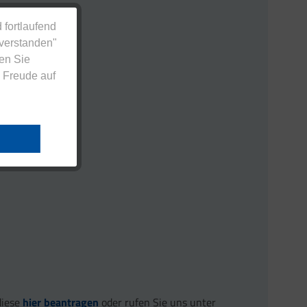
 fortlaufend
nverstanden"
en Sie
 Freude auf
diese
hier beantragen
oder rufen Sie uns unter