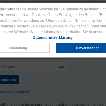
illkommen!
Um unsere Website für Sie optimal zu gestalten und
rn, verwenden wir Cookies. Durch Bestätigen des Buttons "Ei
en Sie der Verwendung zu. Über den Button "Einstellung" könn
 welche Cookies Sie zulassen wollen. Wir wünschen Ihnen viel
unserer Website. Weitere Informationen erhalten Sie in unserer
Datenschutzerklärung
.
Eucell Login
Einstellung
Einverstanden
asswort vergessen?
ollten Sie noch keine Eucell Zugangsdaten haben, so können Sie 