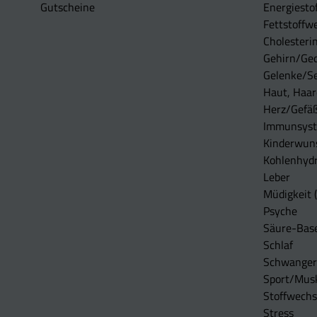
Gutscheine
Energiesto
Fettstoffwe
Cholesterin
Gehirn/Ge
Gelenke/S
Haut, Haar
Herz/Gefä
Immunsys
Kinderwun
Kohlenhydr
Leber
Müdigkeit (
Psyche
Säure-Bas
Schlaf
Schwangers
Sport/Mus
Stoffwechs
Stress