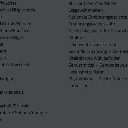
ffwechsel
Blick auf den Wandel der
chsel (Triglyceride,
Essgewohnheiten
)
Nationale Ernährungsberichte
dächtnis/Nerven
Ernährungslexikon – Ihr
ehnen/Knochen
Nachschlagewerk für Gesundh
e und Nägel
Vitalität
ße
Lebensmittelzusatzstoffe
tem
Gesunde Ernährung – Die Basi
sch
Vitalität und Wohlbefinden
atstoffwechsel
Genussmittel – Genuss bewuss
Lebensmittellisten
Fatigue)
Phytolexikon – Die Kraft der H
entdecken
en-Haushalt
chaft/Stillzeit
kulatur/Sehnen/Energie
el