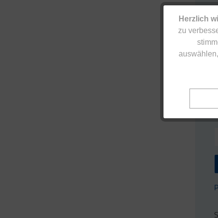
Herzlich w
zu verbesse
stimm
auswählen,
P
S