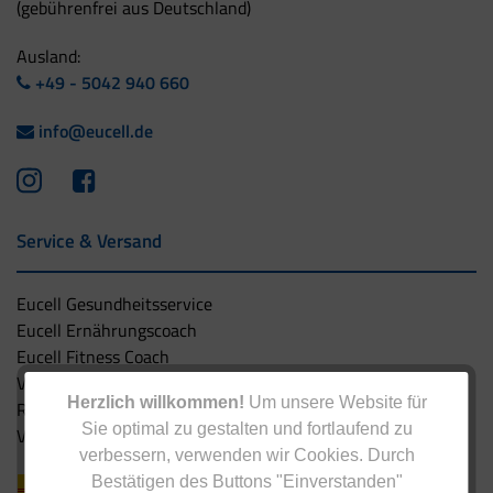
(gebührenfrei aus Deutschland)
Ausland:
+49 - 5042 940 660
info@eucell.de
Service & Versand
Eucell Gesundheitsservice
Eucell Ernährungscoach
Eucell Fitness Coach
Versandbedingungen
Herzlich willkommen!
Um unsere Website für
Rücksendung
Sie optimal zu gestalten und fortlaufend zu
Versandpartner innerhalb Deutschlands
verbessern, verwenden wir Cookies. Durch
Bestätigen des Buttons "Einverstanden"