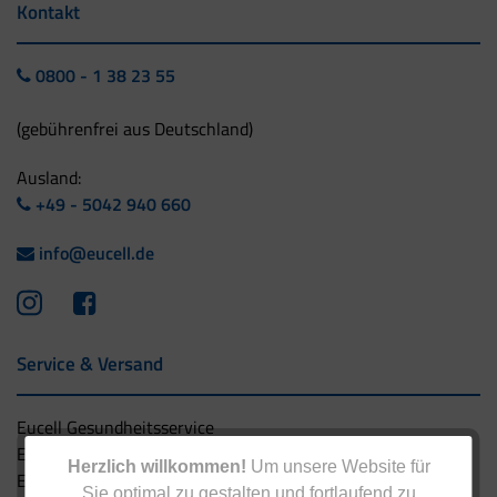
Kontakt
0800 - 1 38 23 55
(gebührenfrei aus Deutschland)
Ausland:
+49 - 5042 940 660
info@eucell.de
Service & Versand
Eucell Gesundheitsservice
Eucell Ernährungscoach
Herzlich willkommen!
Um unsere Website für
Eucell Fitness Coach
Sie optimal zu gestalten und fortlaufend zu