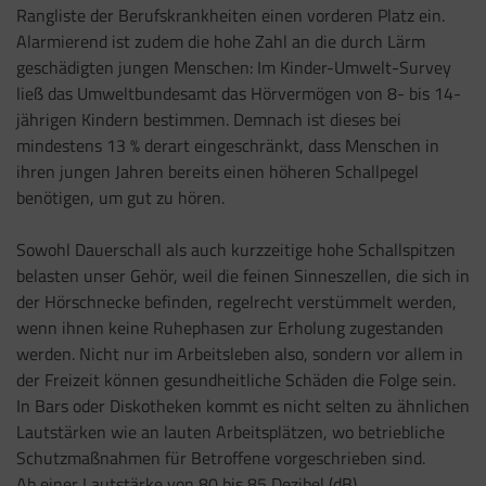
Rangliste der Berufskrankheiten einen vorderen Platz ein.
Alarmierend ist zudem die hohe Zahl an die durch Lärm
geschädigten jungen Menschen: Im Kinder-Umwelt-Survey
ließ das Umweltbundesamt das Hörvermögen von 8- bis 14-
jährigen Kindern bestimmen. Demnach ist dieses bei
mindestens 13 % derart eingeschränkt, dass Menschen in
ihren jungen Jahren bereits einen höheren Schallpegel
benötigen, um gut zu hören.
Sowohl Dauerschall als auch kurzzeitige hohe Schallspitzen
belasten unser Gehör, weil die feinen Sinneszellen, die sich in
der Hörschnecke befinden, regelrecht verstümmelt werden,
wenn ihnen keine Ruhephasen zur Erholung zugestanden
werden. Nicht nur im Arbeitsleben also, sondern vor allem in
der Freizeit können gesundheitliche Schäden die Folge sein.
In Bars oder Diskotheken kommt es nicht selten zu ähnlichen
Lautstärken wie an lauten Arbeitsplätzen, wo betriebliche
Schutzmaßnahmen für Betroffene vorgeschrieben sind.
Ab einer Lautstärke von 80 bis 85 Dezibel (dB),