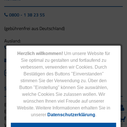
0800 - 1 38 23 55
(gebührenfrei aus Deutschland)
Ausland:
+49 - 5042 940 660
Herzlich willkommen!
Um unsere Website für
info@eucell.de
Sie optimal zu gestalten und fortlaufend zu
verbessern, verwenden wir Cookies. Durch
Bestätigen des Buttons "Einverstanden"
stimmen Sie der Verwendung zu. Über den
Service & Versand
Button "Einstellung" können Sie auswählen,
welche Cookies Sie zulassen wollen. Wir
wünschen Ihnen viel Freude auf unserer
Eucell Gesundheitsservice
Website. Weitere Informationen erhalten Sie in
Eucell Ernährungscoach
unserer
Datenschutzerklärung
.
Eucell Fitness Coach
Versandbedingungen