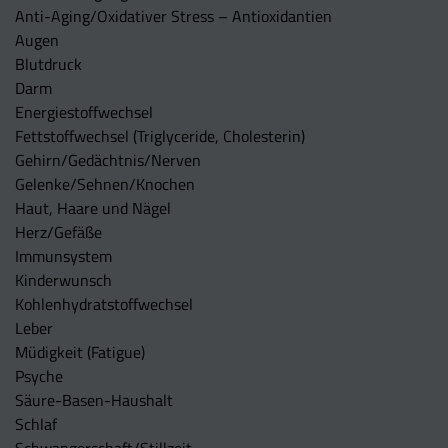
Anti-Aging/Oxidativer Stress – Antioxidantien
Augen
Blutdruck
Darm
Energiestoffwechsel
Fettstoffwechsel (Triglyceride, Cholesterin)
Gehirn/Gedächtnis/Nerven
Gelenke/Sehnen/Knochen
Haut, Haare und Nägel
Herz/Gefäße
Immunsystem
Kinderwunsch
Kohlenhydratstoffwechsel
Leber
Müdigkeit (Fatigue)
Psyche
Säure-Basen-Haushalt
Schlaf
Schwangerschaft/Stillzeit