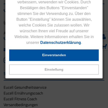
verbessern, verwenden wir Cookies. Durch
Bestätigen des Buttons "Einverstanden"
0800 - 1 38 23 55
stimmen Sie der Verwendung zu. Über den
Button "Einstellung" können Sie auswählen,
(gebührenfrei aus Deutschland)
welche Cookies Sie zulassen wollen. Wir
wünschen Ihnen viel Freude auf unserer
Ausland:
Website. Weitere Informationen erhalten Sie in
+49 - 5042 940 660
unserer
Datenschutzerklärung
.
info@eucell.de
Einverstanden
Einstellung
Service & Versand
Eucell Gesundheitsservice
Eucell Ernährungscoach
Eucell Fitness Coach
Versandbedingungen