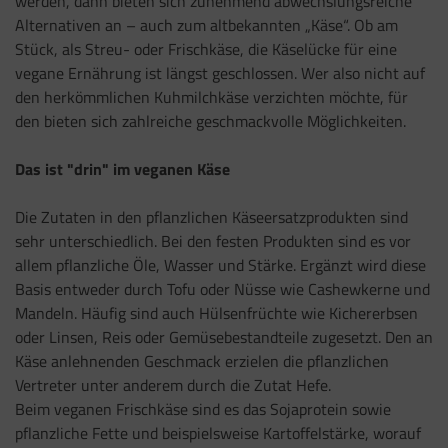
werden, dann bieten sich zunehmend abwechslungsreiche
Alternativen an – auch zum altbekannten „Käse“. Ob am
Stück, als Streu- oder Frischkäse, die Käselücke für eine
vegane Ernährung ist längst geschlossen. Wer also nicht auf
den herkömmlichen Kuhmilchkäse verzichten möchte, für
den bieten sich zahlreiche geschmackvolle Möglichkeiten.
Das ist "drin" im veganen Käse
Die Zutaten in den pflanzlichen Käseersatzprodukten sind
sehr unterschiedlich. Bei den festen Produkten sind es vor
allem pflanzliche Öle, Wasser und Stärke. Ergänzt wird diese
Basis entweder durch Tofu oder Nüsse wie Cashewkerne und
Mandeln. Häufig sind auch Hülsenfrüchte wie Kichererbsen
oder Linsen, Reis oder Gemüsebestandteile zugesetzt. Den an
Käse anlehnenden Geschmack erzielen die pflanzlichen
Vertreter unter anderem durch die Zutat Hefe.
Beim veganen Frischkäse sind es das Sojaprotein sowie
pflanzliche Fette und beispielsweise Kartoffelstärke, worauf