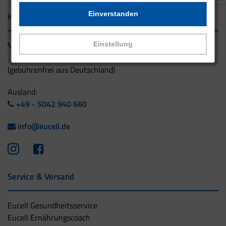
Einverstanden
Kontakt
0800 - 1 38 23 55
Einstellung
(gebührenfrei aus Deutschland)
Ausland:
+49 - 5042 940 660
info@eucell.de
Service & Versand
Eucell Gesundheitsservice
Eucell Ernährungscoach