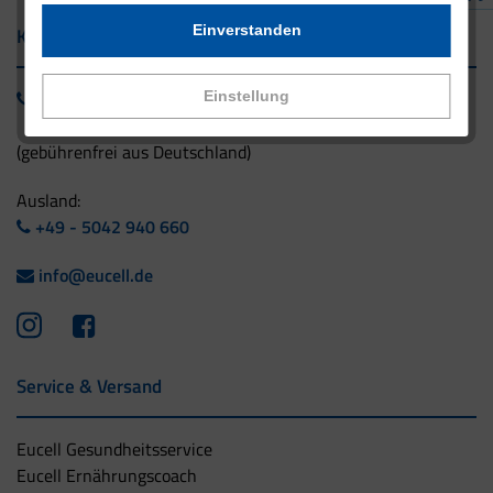
Einverstanden
Kontakt
0800 - 1 38 23 55
Einstellung
(gebührenfrei aus Deutschland)
Ausland:
+49 - 5042 940 660
info@eucell.de
Service & Versand
Eucell Gesundheitsservice
Eucell Ernährungscoach