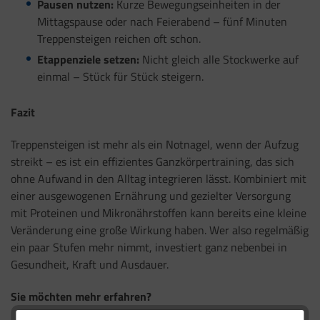
Pausen nutzen:
Kurze Bewegungseinheiten in der
Mittagspause oder nach Feierabend – fünf Minuten
Treppensteigen reichen oft schon.
Etappenziele setzen:
Nicht gleich alle Stockwerke auf
einmal – Stück für Stück steigern.
Fazit
Treppensteigen ist mehr als ein Notnagel, wenn der Aufzug
streikt – es ist ein effizientes Ganzkörpertraining, das sich
ohne Aufwand in den Alltag integrieren lässt. Kombiniert mit
einer ausgewogenen Ernährung und gezielter Versorgung
mit Proteinen und Mikronährstoffen kann bereits eine kleine
Veränderung eine große Wirkung haben. Wer also regelmäßig
ein paar Stufen mehr nimmt, investiert ganz nebenbei in
Gesundheit, Kraft und Ausdauer.
Sie möchten mehr erfahren?