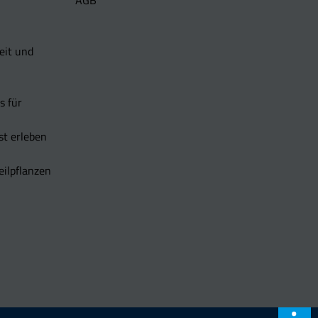
AGB
eit und
s für
t erleben
eilpflanzen