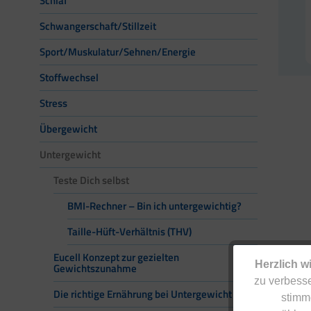
Schlaf
Schwangerschaft/Stillzeit
Sport/Muskulatur/Sehnen/Energie
Stoffwechsel
Stress
Übergewicht
Untergewicht
Teste Dich selbst
BMI-Rechner – Bin ich untergewichtig?
Taille-Hüft-Verhältnis (THV)
Eucell Konzept zur gezielten
Herzlich w
Gewichtszunahme
zu verbesse
Die richtige Ernährung bei Untergewicht
stimm