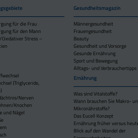
gsgebiete
Gesundheitsmagazin
rgung für die Frau
Männergesundheit
rgung für den Mann
Frauengesundheit
/Oxidativer Stress –
Beauty
tien
Gesundheit und Vorsorge
Gesunde Ernährung
Sport und Bewegung
Alltags- und Verbrauchertipps
ffwechsel
Ernährung
chsel (Triglyceride,
)
Was sind Vitalstoffe?
dächtnis/Nerven
Wann brauchen Sie Makro- u
ehnen/Knochen
Mikronährstoffe?
e und Nägel
Das Eucell Konzept
ße
Ernährung früher versus heut
tem
Blick auf den Wandel der
sch