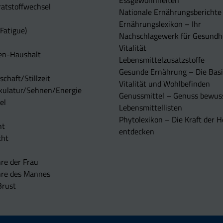
Essgewohnheiten
atstoffwechsel
Nationale Ernährungsberichte
Ernährungslexikon – Ihr
Fatigue)
Nachschlagewerk für Gesundh
Vitalität
en-Haushalt
Lebensmittelzusatzstoffe
Gesunde Ernährung – Die Basi
chaft/Stillzeit
Vitalität und Wohlbefinden
kulatur/Sehnen/Energie
Genussmittel – Genuss bewuss
el
Lebensmittellisten
Phytolexikon – Die Kraft der H
ht
entdecken
cht
re der Frau
hre des Mannes
Brust