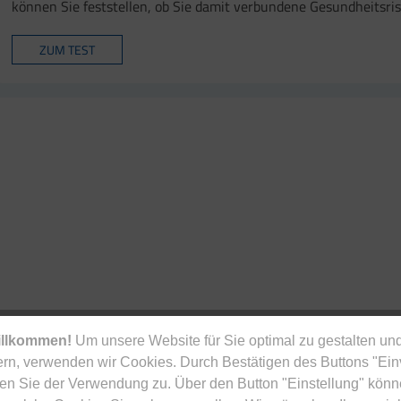
können Sie feststellen, ob Sie damit verbundene Gesundheitsri
ZUM TEST
illkommen!
Um unsere Website für Sie optimal zu gestalten und
rn, verwenden wir Cookies. Durch Bestätigen des Buttons "Ei
en Sie der Verwendung zu. Über den Button "Einstellung" könn