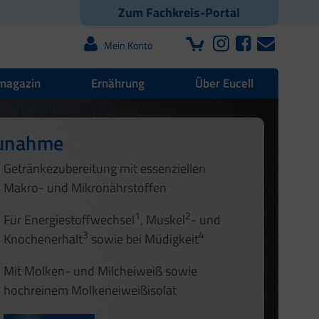
Zum Fachkreis-Portal
Mein Konto
magazin
Ernährung
Über Eucell
zunahme
offwechsel
Getränkezubereitung mit essenziellen
Makro- und Mikronährstoffen
1
2
1
2
Für Energiestoffwechsel
, Muskel
- und
3
4
Knochenerhalt
sowie bei Müdigkeit
Mit Molken- und Milcheiweiß sowie
hochreinem Molkeneiweißisolat