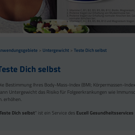
Vitamine C, B1, B2, B3, B5, B6, B12, Biotin, Magnesiu
Vitamine C, B1, B2, B3, B5, B6, B12, Biotin, Magnesiu
Proteine tragen zur Erhaltung von Muskelmasse bei.
Vitamine C, B2, B3, B5, B6, B12 und Magnesium tragen
Proteine tragen zur Erhaltung normaler Knochen bei. Cal
normaler Knochen bei.
Vitamine C, B2, B3, B5, B6, B12 und Magnesium tragen
Anwendungsgebiete
Untergewicht
Teste Dich selbst
Teste Dich selbst
ie Bestimmung Ihres Body-Mass-Index (BMI; Körpermassen-Index) i
ann Untergewicht das Risiko für Folgeerkrankungen wie Immunschw
. erhöhen.
Teste Dich selbst
" ist ein Service des
Eucell Gesundheitsservices