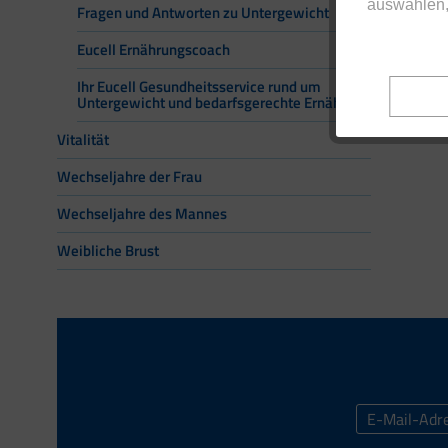
auswählen,
Fragen und Antworten zu Untergewicht
Eucell Ernährungscoach
Ihr Eucell Gesundheitsservice rund um
Untergewicht und bedarfsgerechte Ernährung
Vitalität
Wechseljahre der Frau
Wechseljahre des Mannes
Weibliche Brust