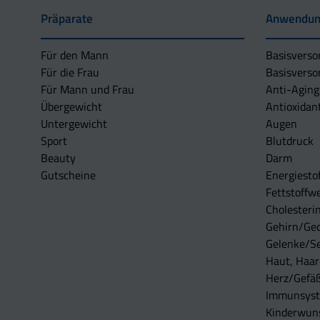
Präparate
Anwendun
Für den Mann
Basisverso
Für die Frau
Basisverso
Für Mann und Frau
Anti-Aging
Übergewicht
Antioxidan
Untergewicht
Augen
Sport
Blutdruck
Beauty
Darm
Gutscheine
Energiesto
Fettstoffwe
Cholesterin
Gehirn/Ge
Gelenke/S
Haut, Haar
Herz/Gefä
Immunsys
Kinderwun