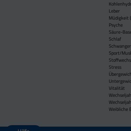
Kohlenhydr
Leber
Müdigkeit (
Psyche
Säure-Bas
Schlaf
Schwangers
Sport/Mus
Stoffwechs
Stress
Übergewic
Untergewi
Vitalität
Wechseljah
Wechselja
Weibliche 