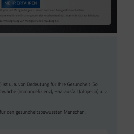
MEHR ERFAHREN
m, Kupfer und Mangan tragen zu einem normalen Energiestoffwechsel bei.
m, Kupfer und Mangan tragen zu einem normalen Energiestoffwechsel bei.
 zur Verringerung von Müdigkeit und Ermüdung bei.
cium wird für die Erhaltung normaler Knochen benötigt. Vitamin D trägt zur Erhaltung
 zur Verringerung von Müdigkeit und Ermüdung bei.
st u. a. von Bedeutung für Ihre Gesundheit. So
äche (Immundefizienz), Haarausfall (Alopecia) u. v.
für den gesundheitsbewussten Menschen.