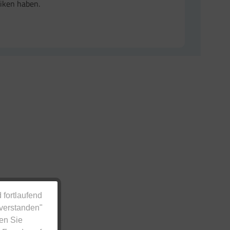
siken haben.
 fortlaufend
nverstanden"
en Sie