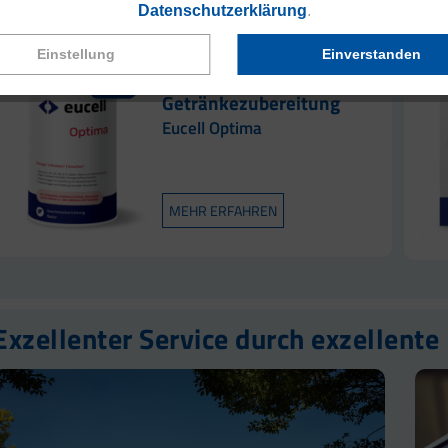
Datenschutzerklärung
.
Einstellung
Einverstanden
Nährstoffreiche
Getränkezubereitung
Eucell Optima
MEHR ERFAHREN
Exzellenter Service durch exzellente