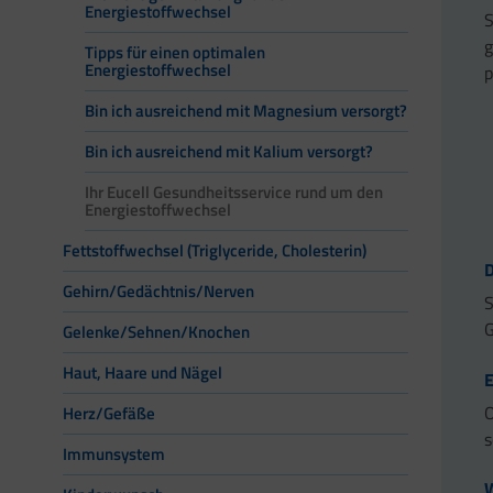
Energiestoffwechsel
S
g
Tipps für einen optimalen
Energiestoffwechsel
p
Bin ich ausreichend mit Magnesium versorgt?
Bin ich ausreichend mit Kalium versorgt?
Ihr Eucell Gesundheitsservice rund um den
Energiestoffwechsel
Fettstoffwechsel (Triglyceride, Cholesterin)
D
Gehirn/Gedächtnis/Nerven
S
G
Gelenke/Sehnen/Knochen
Haut, Haare und Nägel
E
O
Herz/Gefäße
s
Immunsystem
W