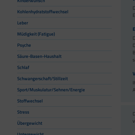
Kinderwunsch
D
Kohlenhydratstoffwechsel
E
Leber
Müdigkeit (Fatigue)
D
D
Psyche
B
Säure-Basen-Haushalt
s
Schlaf
V
Schwangerschaft/Stillzeit
I
A
Sport/Muskulatur/Sehnen/Energie
Stoffwechsel
Stress
D
v
Übergewicht
Untergewicht