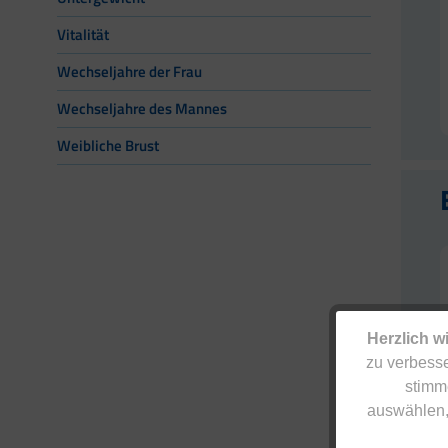
Vitalität
Wechseljahre der Frau
Wechseljahre des Mannes
Weibliche Brust
Herzlich w
zu verbesse
stimm
auswählen,