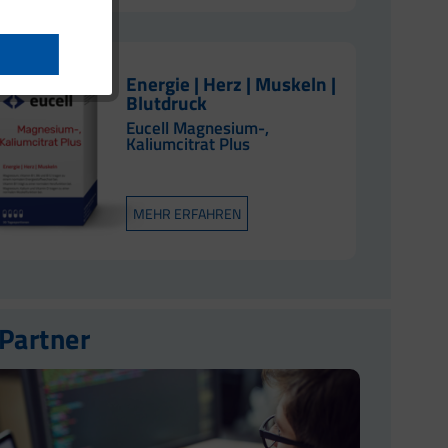
Energie | Herz | Muskeln |
Blutdruck
Eucell Magnesium-,
Kaliumcitrat Plus
MEHR ERFAHREN
 Partner