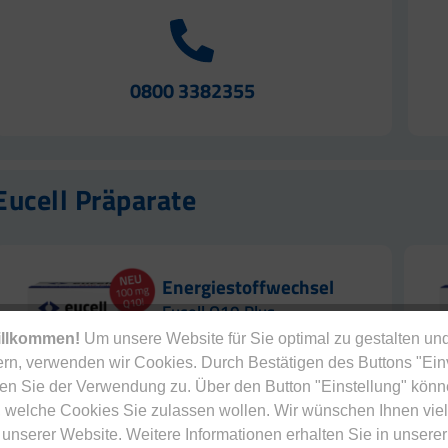
0800 3382355
Eucell Präparate
Energiestoffwechsel
Eucell Q10 Plus
illkommen!
Um unsere Website für Sie optimal zu gestalten und
rn, verwenden wir Cookies. Durch Bestätigen des Buttons "Ei
en Sie der Verwendung zu. Über den Button "Einstellung" könn
 welche Cookies Sie zulassen wollen. Wir wünschen Ihnen viel
MEHR ERFAHREN
unserer Website. Weitere Informationen erhalten Sie in unserer