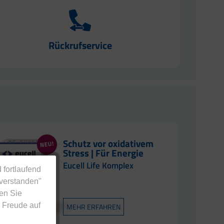
Rückrufservice
Schutz vor oxidativem
Stress | Für Energie
Eucell Life Komplex
 fortlaufend
nverstanden"
en Sie
 Freude auf
MEHR ERFAHREN