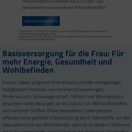
Pflanzenstoffen/Extrakten aus 21 Frucht- und
Gemüsearten sowie weiteren Mikronährstoffen
MEHR ERFAHREN
Vitamine A, C, D, B6, B12 sowie Folsäure, Selen und Zink tragen zu einer normalen
Funktion des Immunsystems bei.
Vitamin B6 trägt zur Regulierung der Hormontätigkeit bei.
Vitamine A, C, D, B6, B12, Folsäure, Selen und Zink tragen zu einer normalen
Vitamine C, B1, B2, B3, B5, B6, B12 und Magnesium tragen zur Verringerung von
Funktion des Immunsystems bei.
Müdigkeit und Ermüdung am Tag bei.
Vitamine B1, B2, B3, B5, B6, B12, Biotin, Magnesium und Jod unterstützen einen
normalen Energiestoffwechsel.
Basisversorgung für die Frau: Für
mehr Energie, Gesundheit und
Wohlbefinden
Frauen haben aufgrund ihres Körpers und der einzigartigen
biologischen Prozesse, wie Hormonschwankungen,
Kinderwunsch, Schwangerschaft, Stillzeit und Wechseljahre,
besondere Anforderungen an die Zufuhr von Mikronährstoffen
und weiteren Stoffen. Diese besonderen Lebensphasen
erfordern eine gezielte Unterstützung durch Nährstoffe, um die
Gesundheit und das Wohlbefinden optimal zu fördern. Während
der Schwangerschaft und Stillzeit ist der Bedarf an Vitalstoffen