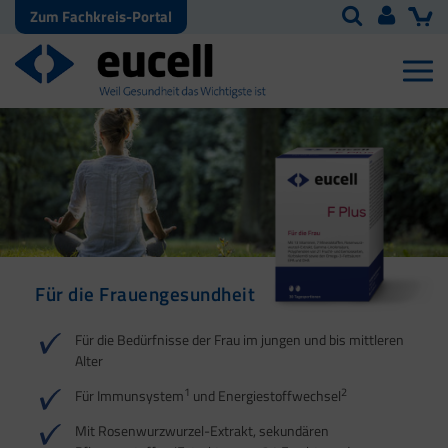
Zum Fachkreis-Portal
Für die Frauengesundheit
Schwangerschaft, Stillzeit
Für die weibliche Vitalität
und Kinderwunsch
Für die Bedürfnisse der Frau im jungen und bis mittleren
Alter
1
2
3
1
2
Für Immunsystem
und Energiestoffwechsel
Mit Rosenwurzwurzel-Extrakt, sekundären