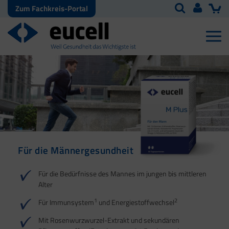
Zum Fachkreis-Portal
Für die Männergesundheit
Für den Kinderwunsch
Für die männliche
Vitalität
1
2
3
Für die Bedürfnisse des Mannes im jungen bis mittleren
Alter
1
2
Für Immunsystem
und Energiestoffwechsel
1
2
3
Mit Rosenwurzwurzel-Extrakt und sekundären