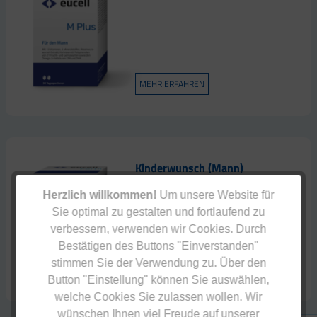
MEHR ERFAHREN
Kinderwunsch (Mann)
Eucell Fertil
Herzlich willkommen!
Um unsere Website für
Sie optimal zu gestalten und fortlaufend zu
verbessern, verwenden wir Cookies. Durch
Bestätigen des Buttons "Einverstanden"
stimmen Sie der Verwendung zu. Über den
MEHR ERFAHREN
Button "Einstellung" können Sie auswählen,
welche Cookies Sie zulassen wollen. Wir
wünschen Ihnen viel Freude auf unserer