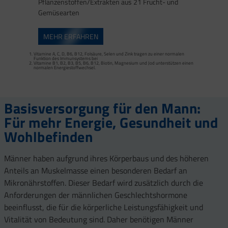
Pflanzenstoffen/Extrakten aus 21 Frucht- und
Gemüsearten
Zink trägt zu einer normalen Fruchtbarkeit und Reproduktion bei.
Selen trägt zu einer normalen Spermabildung bei.
Zink trägt zur Erhaltung eines normalen Testosteronspiegels im Blut bei.
MEHR ERFAHREN
Vitamine A, C, D, B6, B12, Folsäure, Selen und Zink tragen zu einer normalen
Funktion des Immunsystems bei
Vitamine B1, B2, B3, B5, B6, B12, Biotin, Magnesium und Jod unterstützen einen
Vitamine A, C, D, B6, B12 sowie Folsäure, Selen und Zink tragen zu einer normalen
normalen Energiestoffwechsel.
Funktion des Immunsystems bei.
Zink trägt zur Erhaltung eines normalen Testosteronspiegels im Blut bei.
Vitamine C, B1, B2, B3, B5, B6, B12 und Magnesium tragen zur Verringerung von
Müdigkeit und Ermüdung am Tag bei.
Basisversorgung für den Mann:
Für mehr Energie, Gesundheit und
Wohlbefinden
Männer haben aufgrund ihres Körperbaus und des höheren
Anteils an Muskelmasse einen besonderen Bedarf an
Mikronährstoffen. Dieser Bedarf wird zusätzlich durch die
Anforderungen der männlichen Geschlechtshormone
beeinflusst, die für die körperliche Leistungsfähigkeit und
Vitalität von Bedeutung sind. Daher benötigen Männer